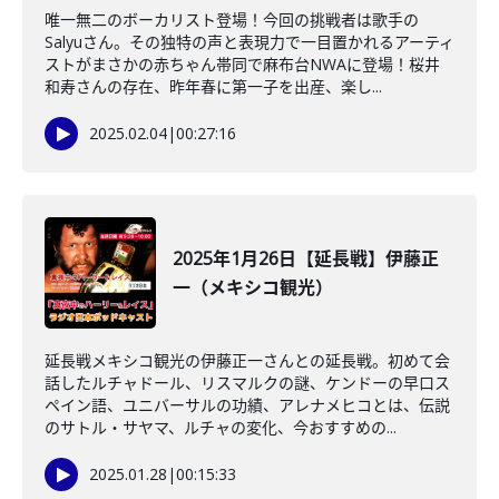
唯一無二のボーカリスト登場！今回の挑戦者は歌手の
Salyuさん。その独特の声と表現力で一目置かれるアーティ
ストがまさかの赤ちゃん帯同で麻布台NWAに登場！桜井
和寿さんの存在、昨年春に第一子を出産、楽し...
2025.02.04
|
00:27:16
2025年1月26日【延長戦】伊藤正
一（メキシコ観光）
延長戦メキシコ観光の伊藤正一さんとの延長戦。初めて会
話したルチャドール、リスマルクの謎、ケンドーの早口ス
ペイン語、ユニバーサルの功績、アレナメヒコとは、伝説
のサトル・サヤマ、ルチャの変化、今おすすめの...
2025.01.28
|
00:15:33