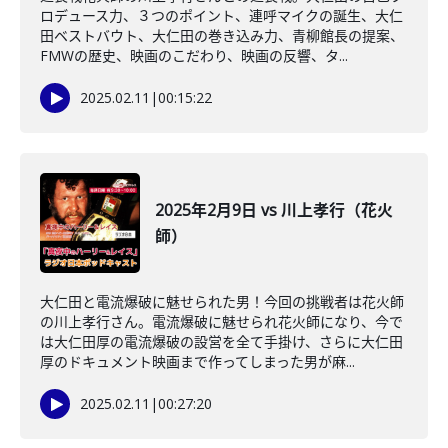
ロデュース力、３つのポイント、連呼マイクの誕生、大仁
田ベストバウト、大仁田の巻き込み力、青柳館長の提案、
FMWの歴史、映画のこだわり、映画の反響、タ...
2025.02.11
|
00:15:22
2025年2月9日 vs 川上孝行（花火
師）
大仁田と電流爆破に魅せられた男！今回の挑戦者は花火師
の川上孝行さん。電流爆破に魅せられ花火師になり、今で
は大仁田厚の電流爆破の設営を全て手掛け、さらに大仁田
厚のドキュメント映画まで作ってしまった男が麻...
2025.02.11
|
00:27:20