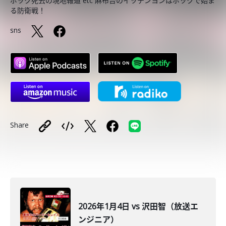
ボック死去の現地報道 etc 麻布台のイッテンヨンはボックで始ま
る防衛戦！
sns
Share
2026年1月4日 vs 沢田智（放送エ
ンジニア）