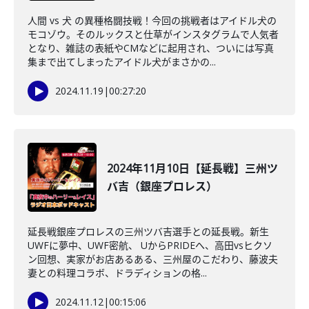
人間 vs 犬 の異種格闘技戦！今回の挑戦者はアイドル犬の
モコゾウ。そのルックスと仕草がインスタグラムで人気者
となり、雑誌の表紙やCMなどに起用され、ついには写真
集まで出てしまったアイドル犬がまさかの...
2024.11.19
|
00:27:20
2024年11月10日【延長戦】三州ツ
バ吉（銀座プロレス）
延長戦銀座プロレスの三州ツバ吉選手との延長戦。新生
UWFに夢中、UWF密航、 UからPRIDEへ、高田vsヒクソ
ン回想、実家がお店あるある、三州屋のこだわり、藤波夫
妻との料理コラボ、ドラディションの格...
2024.11.12
|
00:15:06