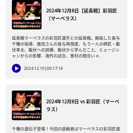
2024年12月8日【延長戦】彩羽匠
（マーベラス）
延長戦マーベラスの彩羽匠選手との延長戦。嫉妬した長与
千種の指導、唐田さんの長与再現度、もう一人の師匠・飯
伏幸太、飯伏への誤爆、飯伏から学んだこと、ミュージシ
ャンからの影響、海外の試合、里村の間合い e...
2024.12.10
|
00:17:16
2024年12月8日 vs 彩羽匠（マーベ
ラス）
千種の遺伝子登場！今回の挑戦者はマーベラスの彩羽匠選