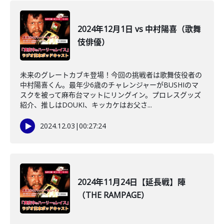
2024年12月1日 vs 中村陽喜（歌舞
伎俳優）
未来のグレートカブキ登場！今回の挑戦者は歌舞伎役者の
中村陽喜くん。最年少6歳のチャレンジャーがBUSHIのマ
スクを被って麻布台マットにリングイン。プロレスグッズ
紹介、推しはDOUKI、キッカケはお父さ...
2024.12.03
|
00:27:24
2024年11月24日【延長戦】陣
（THE RAMPAGE）