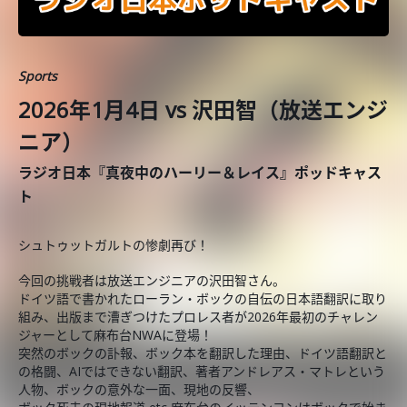
Sports
2026年1月4日 vs 沢田智（放送エンジ
ニア）
ラジオ日本『真夜中のハーリー＆レイス』ポッドキャス
ト
シュトゥットガルトの惨劇再び！
今回の挑戦者は放送エンジニアの沢田智さん。
ドイツ語で書かれたローラン・ボックの自伝の日本語翻訳に取り
組み、出版まで漕ぎつけたプロレス者が2026年最初のチャレン
ジャーとして麻布台NWAに登場！
突然のボックの訃報、ボック本を翻訳した理由、ドイツ語翻訳と
の格闘、AIではできない翻訳、著者アンドレアス・マトレという
人物、ボックの意外な一面、現地の反響、