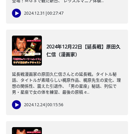
登場！ＭＧＳで観た新日、 レッスルマニア体験...
2024.12.31
|
00:27:47
2024年12月22日【延長戦】原田久
仁信（漫画家）
延長戦漫画家の原田久仁信さんとの延長戦。タイトル秘
話、タイトルが素晴らしい梶原作品、梶原先生の変化、理
想の関係性、震えた引退作、「男の星座」秘話、列伝で
男・星座で女の体を練習、最後の原稿 e...
2024.12.24
|
00:15:56