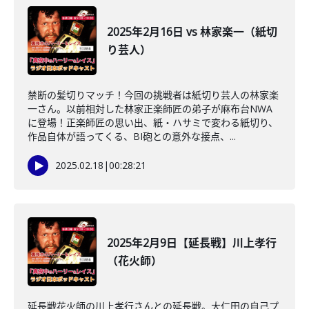
2025年2月16日 vs 林家楽一（紙切
り芸人）
禁断の髪切りマッチ！今回の挑戦者は紙切り芸人の林家楽
一さん。以前相対した林家正楽師匠の弟子が麻布台NWA
に登場！正楽師匠の思い出、紙・ハサミで変わる紙切り、
作品自体が語ってくる、BI砲との意外な接点、...
2025.02.18
|
00:28:21
2025年2月9日【延長戦】川上孝行
（花火師）
延長戦花火師の川上孝行さんとの延長戦。大仁田の自己プ