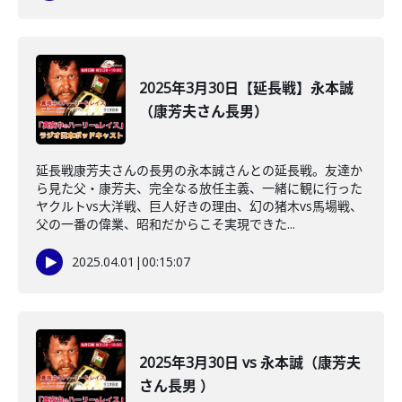
2025年3月30日【延長戦】永本誠
（康芳夫さん長男）
延長戦康芳夫さんの長男の永本誠さんとの延長戦。友達か
ら見た父・康芳夫、完全なる放任主義、一緒に観に行った
ヤクルトvs大洋戦、巨人好きの理由、幻の猪木vs馬場戦、
父の一番の偉業、昭和だからこそ実現できた...
2025.04.01
|
00:15:07
2025年3月30日 vs 永本誠（康芳夫
さん長男 ）