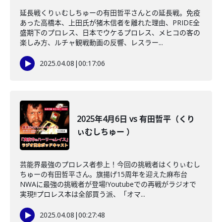
延長戦くりぃむしちゅーの有田哲平さんとの延長戦。免疫
あった高橋本、上田氏が猪木信者を離れた理由、PRIDE全
盛期下のプロレス、日本でウケるプロレス、メヒコの客の
楽しみ方、ルチャ観戦動画の反響、レスラー...
2025.04.08
|
00:17:06
2025年4月6日 vs 有田哲平（くり
ぃむしちゅー ）
芸能界最強のプロレス者参上！今回の挑戦者はくりぃむし
ちゅーの有田哲平さん。旗揚げ15周年を迎えた麻布台
NWAに最強の挑戦者が登場!Youtubeでの再戦がラジオで
実現!!プロレス本は全部買う派、「オマ...
2025.04.08
|
00:27:48