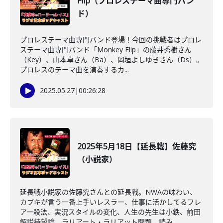
Flip（プロレステーマ曲専門バン
ド）
プロレステーマ曲専門バンド登場！今回の挑戦者はプロレ
ステーマ曲専門バンド「Monkey Flip」の藤井秀樹さん
（Key）、山本卓さん（Ba）、岡垣よしゆきさん（Ds）。
プロレスのテーマ曲を演奏するカ...
2025.05.27
|
00:26:28
2025年5月18日【延長戦】佐藤究
（小説家）
延長戦小説家の佐藤究さんとの延長戦。NWAの味わい、
カブキが言う一番上手いレスラー、仕事に活かしてるフレ
アー殺法、実況スタイルの変化、人生の先生は小鉄、前田
解説待望論、ラリアート・ラリアット問題、読み...