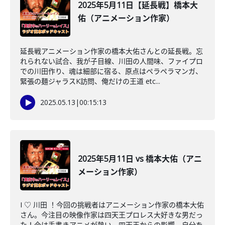
2025年5月11日【延長戦】橋本大
佑（アニメーション作家）
延長戦アニメーション作家の橋本大佑さんとの延長戦。忘
れられない試合、我が子目線、川田の人間味、ファイプロ
での川田作り、魂は細部に宿る、原点はペラペラマンガ、
緊張の麺ジャラスK訪問、俺だけの王道 etc...
2025.05.13
|
00:15:13
2025年5月11日 vs 橋本大佑（アニ
メーション作家）
I ♡ 川田 ！今回の挑戦者はアニメーション作家の橋本大佑
さん。今注目の映像作家は四天王プロレス大好きな男だっ
た！今は手書きアニメが熱い、四天王からの影響、自分を