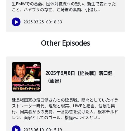
生FMWでの葛藤、団体対抗戦への想い、新生で変わった
こと、ハヤブサの存在、江崎君の素顔、引退し...
2025.03.25
|
00:18:33
Other Episodes
2025年6月8日【延長戦】濱口健
（画家）
延長戦画家の濱口健さんとの延長戦。悶々としていたイラ
ストレーター時代、理想と現実、UWFと絵画、個展も興
行、同業者からの支持、一番影響を受けた人、根本チルド
レン、画家としてのゴール、桜庭vsホイスとい...
2025.06.10
|
00:15:19