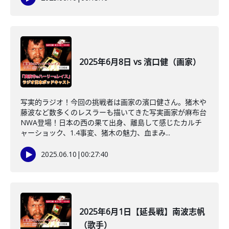
2025年6月8日 vs 濱口健（画家）
写実的ラジオ！今回の挑戦者は画家の濱口健さん。猪木や
藤波など数多くのレスラーも描いてきた写実画家が麻布台
NWA登場！日本の西の果て出身、離島して感じたカルチ
ャーショック、1.4事変、猪木の魅力、血まみ...
2025.06.10
|
00:27:40
2025年6月1日【延長戦】南波志帆
（歌手）