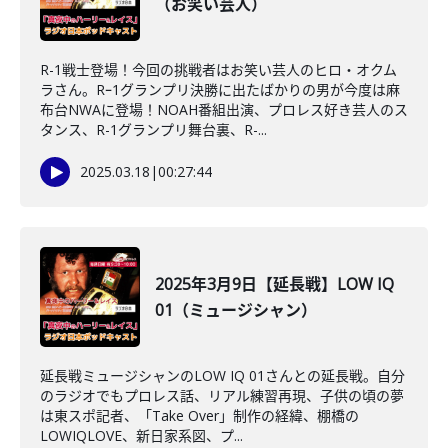
（お笑い芸人）
R-1戦士登場！今回の挑戦者はお笑い芸人のヒロ・オクム
ラさん。Rｰ1グランプリ決勝に出たばかりの男が今度は麻
布台NWAに登場！NOAH番組出演、プロレス好き芸人のス
タンス、R-1グランプリ舞台裏、R-...
2025.03.18
|
00:27:44
2025年3月9日【延長戦】LOW IQ
01（ミュージシャン）
延長戦ミュージシャンのLOW IQ 01さんとの延長戦。自分
のラジオでもプロレス話、リアル練習再現、子供の頃の夢
は東スポ記者、「Take Over」制作の経緯、棚橋の
LOWIQLOVE、新日家系図、プ...