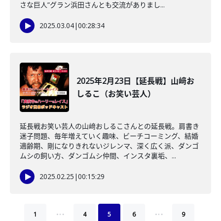
さな巨人”グラン浜田さんとも交流がありまし...
2025.03.04
|
00:28:34
2025年2月23日【延長戦】山﨑お
しるこ（お笑い芸人）
延長戦お笑い芸人の山﨑おしるこさんとの延長戦。肩書き
迷子問題、毎年増えていく趣味、ビーチコーミング、結婚
適齢期、剛になりきれないジレンマ、深く広く派、ダンゴ
ムシの飼い方、ダンゴムシ仲間、インスタ裏垢、...
2025.02.25
|
00:15:29
…
…
1
4
5
6
9