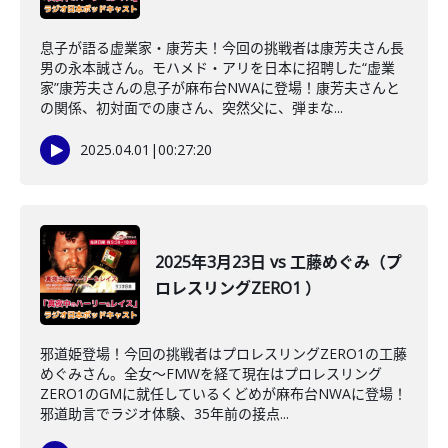
息子が語る虚業家・康芳夫！今回の挑戦者は康芳夫さん長
男の永本誠さん。モハメド・アリを日本に招聘した“虚業
家”康芳夫さんの息子が麻布台NWAに登場！康芳夫さんと
の関係、初対面での康さん、突然父に、弾まな...
2025.04.01
|
00:27:20
2025年3月23日 vs 工藤めぐみ（プ
ロレスリングZERO1 ）
邪道姫登場！今回の挑戦者はプロレスリングZERO1の工藤
めぐみさん。全女～FMWを経て現在はプロレスリング
ZERO1のGMに就任しているくどめが麻布台NWAに登場！
邪道助言でラジオ体験、35年前の接点...