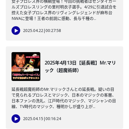
女子プロレス界の横綱登場！今回の挑戦者はセンダイガー
ルズプロレスリングの里村明衣子選手。4/29に引退試合を
控えた女子プロレス界のリヴィングレジェンドが麻布台
NWAに登場！王者の前説に感動、長与千種の...
2025.04.22
|
00:27:58
2025年4月13日【延長戦】Mr.マリ
ック（超魔術師）
延長戦超魔術師のMr.マリックさんとの延長戦。疑いの目
で見られるプロレスとマジック、日本のマジックの客層、
日本ファンの洗礼、江戸時代のマジック、マジシャンの目
線、TV時代のマジック、種明かしが盛り上が...
2025.04.15
|
00:16:24