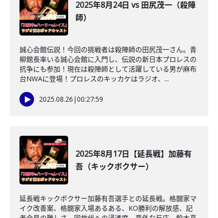
2025年8月24日 vs 田尻茂一（殺陣
師）
誠心会館伝説！今回の挑戦者は殺陣師の田尻茂一さん。青
柳館長率いる誠心会館に入門し、伝説の新日本プロレスの
抗争にも参加！現在は殺陣師として活躍している男が麻布
台NWAに登場！プロレスのキッカケはラジオ、...
2025.08.26
|
00:27:59
2025年8月17日【延長戦】加藤有
吾（キックボクサー）
延長戦キックボクサー加藤有吾選手との延長戦。格闘家マ
イク改善案、格闘家入場あるある、KO勝利の解放感、記
者会見の難しさ、同世代への浸透度、意外な反応、鈴木真