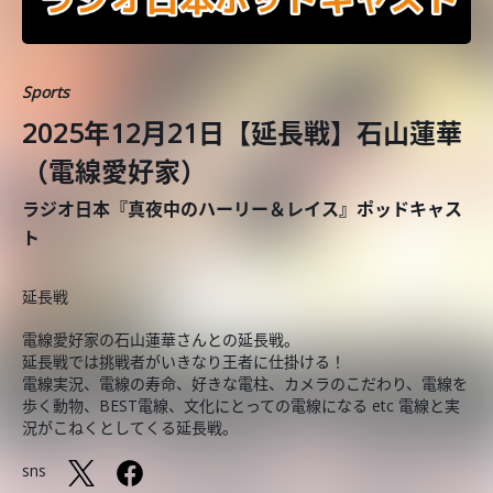
Sports
2025年12月21日【延長戦】石山蓮華
（電線愛好家）
ラジオ日本『真夜中のハーリー＆レイス』ポッドキャス
ト
延長戦
電線愛好家の石山蓮華さんとの延長戦。
延長戦では挑戦者がいきなり王者に仕掛ける！
電線実況、電線の寿命、好きな電柱、カメラのこだわり、電線を
歩く動物、BEST電線、文化にとっての電線になる etc 電線と実
況がこねくとしてくる延長戦。
sns