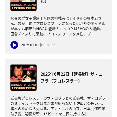
ル）
驚異のプ女子爆誕！今回の挑戦者はアイドルの根本凪さ
ん。数か月前にプロレスファンになったばかりのアイドル
が早くも麻布台NWAに登場！キッカケはSHOの入場曲、
田舎ディスりに感動、プロレスのエンタメ性、プ...
2025.07.01
|
00:28:23
2025年6月22日【延長戦】ザ・コ
ブラ（プロレスラー）
延長戦プロレスラーのザ・コブラとの延長戦。ザ・コブラ
のミサイルトークはまだまだ終らない！佐山との思い出、
猪木のためなら死ねる、アントニオの由来、日本武道館爆
破予告、秘密練習、16ビートを世界に持ち込む...