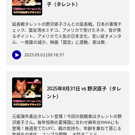
子（タレント）
延長戦タレントの野沢直子さんとの延長戦。日本の事情チ
ェック、盟友清水ミチコ、アメリカで受けたネタ、皆が笑
るポイント、アメリカで人気の日本文化、言い返すメンタ
ル、一発屋の減少、映画「国宝」に感動、実は歌...
2025.09.02
|
00:16:37
2025年8月31日 vs 野沢直子（タレ
ント）
元祖海外進出タレント登場！今回の挑戦者はタレントの野
沢直子さん。毎年恒例の夏帰国に合わせ麻布台NWAにも
登場！毎週見てたUFC、親の気持ち、年齢を重ねて感じる
気持ちの変化、コンプラ問題、 大竹まことと...