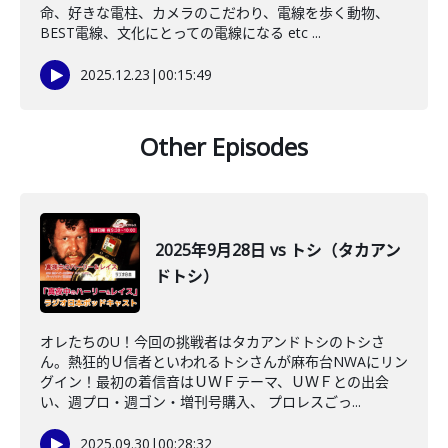
命、好きな電柱、カメラのこだわり、電線を歩く動物、
BEST電線、文化にとっての電線になる etc ...
2025.12.23
|
00:15:49
Other Episodes
2025年9月28日 vs トシ（タカアン
ドトシ）
オレたちのU！今回の挑戦者はタカアンドトシのトシさ
ん。熱狂的Ｕ信者といわれるトシさんが麻布台NWAにリン
グイン！最初の着信音はＵＷＦテーマ、ＵＷＦとの出会
い、週プロ・週ゴン・増刊号購入、 プロレスごっ...
2025.09.30
|
00:28:32