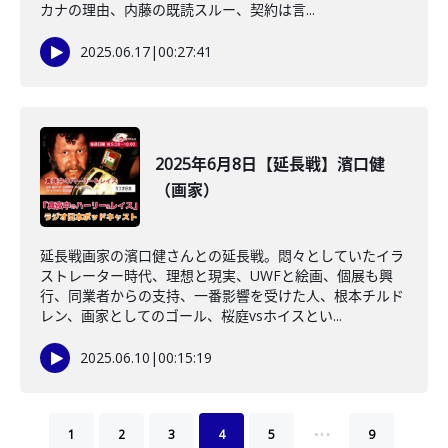
カナの理由、内藤の既読スルー、契約は言...
2025.06.17
|
00:27:41
2025年6月8日【延長戦】濱口健
（画家）
延長戦画家の濱口健さんとの延長戦。悶々としていたイラ
ストレーター時代、理想と現実、UWFと絵画、個展も興
行、同業者からの支持、一番影響を受けた人、根本チルド
レン、画家としてのゴール、桜庭vsホイスとい...
2025.06.10
|
00:15:19
…
1
2
3
4
5
9