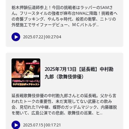
栃木押韻伝道師参上！今回の挑戦者はラッパーのSAMさ
ん。フリースタイルの強者が麻布台NWAに降臨！挑戦者へ
の奇襲ブッキング、やんちゃ時代、般若の衝撃、ニトリの
外壁施工でサイファーデビュー、ＭＣバトルデ...
2025.07.22
|
00:27:04
2025年7月13日【延長戦】中村勘
九郎（歌舞伎俳優）
延長戦歌舞伎俳優の中村勘九郎さんとの延長戦。父から言
われたトークの重要性、未だ実現してない武藤との飲み
会、見切れたTV中継、蝶野のガッデムマジック、内藤離脱
を聞いて、広島公演での悲劇、歌舞伎の巡業、ヒ...
2025.07.15
|
00:17:21