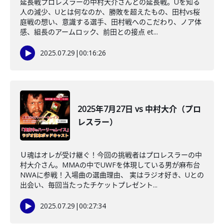
延長戦プロレスラーの中村大介さんとの延長戦。Uを知る
人の減少、Uとは何なのか、勝敗を超えたもの、田村vs桜
庭戦の想い、意識する選手、田村戦へのこだわり、ノア体
感、組長のアームロック、前田との接点 et...
2025.07.29
|
00:16:26
2025年7月27日 vs 中村大介（プロ
レスラー）
Ｕ魂はオレが受け継ぐ！今回の挑戦者はプロレスラーの中
村大介さん。MMAの中でUWFを体現している男が麻布台
NWAに参戦！入場曲の選曲理由、 実はラジオ好き、Uとの
出会い、毎回当たったチケットプレゼント...
2025.07.29
|
00:27:34