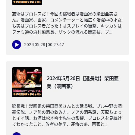
芸術はプロレスだ！今回の挑戦者は漫画家の柴田亜美さ
ん。漫画家、画家、コメンテーターと幅広く活躍中の才女
も実はプロレス者だった！オスプレイの衝撃、キッカケは
ファミ通の浜村編集長、ザックの流れる関節技、プ...
2024.05.28
|
00:27:47
2024年5月26日【延長戦】柴田亜
美（漫画家）
延長戦！漫画家の柴田亜美さんとの延長戦。ブル中野の酒
豪伝説、ノア勢の酒の飲み方、ノアの酒系譜、天龍ちょっ
とイイ話、お酒は松本零士先生の影響、プロレスを見続け
てわかったこと、敗者の美学、運命の糸、画家と...