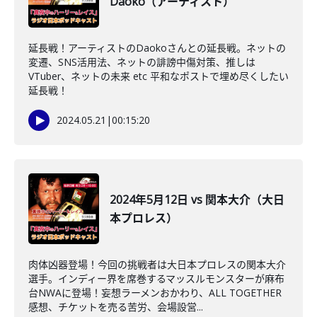
Daoko（アーティスト）
延長戦！アーティストのDaokoさんとの延長戦。ネットの
変遷、SNS活用法、ネットの誹謗中傷対策、推しは
VTuber、ネットの未来 etc 平和なポストで埋め尽くしたい
延長戦！
2024.05.21
|
00:15:20
2024年5月12日 vs 関本大介（大日
本プロレス）
肉体凶器登場！今回の挑戦者は大日本プロレスの関本大介
選手。インディー界を席巻するマッスルモンスターが麻布
台NWAに登場！妄想ラーメンおかわり、ALL TOGETHER
感想、チケットを売る苦労、会場設営...