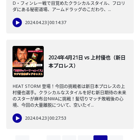
D・フィンレー戦で目覚めたクラシカルスタイル、フロリ
ダにある秘密道場、アームドラッグのこだわり、...
2024.04.23
|
00:14:37
2024年4月21日 vs 上村優也（新日
本プロレス）
HEAT STORM 登場！今回の挑戦者は新日本プロレスの上
村優也選手。クラシカルなスタイルを好む新日期待の未来
のスターが麻布台NWAに挑戦！髪切りマッチ敗戦後の心
境、今回の大量離脱について、空いたイ...
2024.04.23
|
00:27:53
…