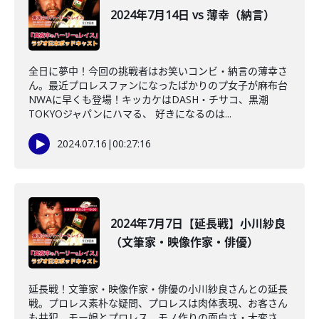
2024年7月14日 vs 薄幸（納言）
全日に夢中！今回の挑戦者はお笑いコンビ・納言の薄幸さ
ん。最近プロレスファンになったばかりのプ女子が麻布台
NWAに早くも登場！キッカケはDASH・チサコ、黒潮
TOKYOジャパンにハマる、 好きになるのは...
2024.07.16
|
00:27:16
2024年7月7日【延長戦】小川紗良
（文筆家・映像作家・俳優）
延長戦！文筆家・映像作家・俳優の小川紗良さんとの延長
戦。プロレス素朴な疑問、プロレスは肉体表現、お客さん
も共犯、モー娘とプロレス、モノ作りの面白さ・大変さ、