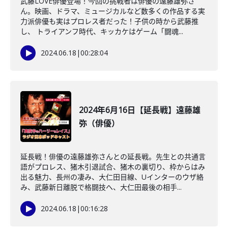
武藤LOVE俳優登場！今回の挑戦者は俳優の遠藤雄弥さ
ん。映画、ドラマ、ミュージカルなど数多くの作品する実
力派俳優も実はプロレス者だった！子供の時から武藤推
し、 トライアンフ時代、キッカケはゲーム「闘魂...
2024.06.18
|
00:28:04
2024年6月16日【延長戦】遠藤雄
弥（俳優）
延長戦！俳優の遠藤雄弥さんとの延長戦。先生との共通言
語がプロレス、猪木引退試合、猪木の裏切り、枠からはみ
出る魅力、長州の凄み、大仁田目線、Uインターのウザ絡
み、武藤新日離脱で格闘技へ、大仁田最後の相手...
2024.06.18
|
00:16:28