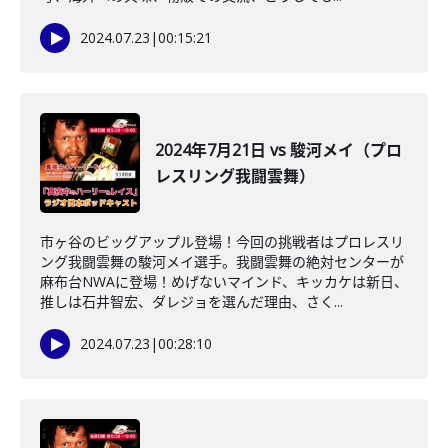
2024.07.23
|
00:15:21
2024年7月21日 vs 駿河メイ（プロ
レスリング我闘雲舞）
市ヶ谷のビッグアップル登場！今回の挑戦者はプロレスリ
ング我闘雲舞の駿河メイ選手。我闘雲舞の絶対センターが
麻布台NWAに登場！めげないマインド、キッカケは新日、
推しは石井智宏、ダレジョを選んだ理由、さく...
2024.07.23
|
00:28:10