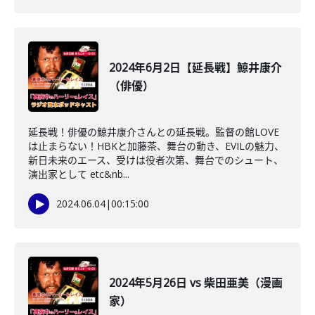
2024年6月2日【延長戦】鯨井康介
（俳優）
延長戦！俳優の鯨井康介さんとの延長戦。監督の館LOVE
は止まらない！HBKと加藤茶、舞台の動き、EVILの魅力、
新日未来のエース、受けは役者次第、舞台でのシュート、
演出家として etc&nb...
2024.06.04
|
00:15:00
2024年5月26日 vs 柴田亜美（漫画
家）