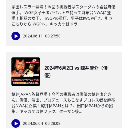
家出レスラー登場！今回の挑戦者はスターダムの岩谷麻優
選手。IWGP女子王者がベルトを持って麻布台NWAに登
場！相槌の女王、 IWGPの重圧、男子はIWGP好き、引き
こもりからIWGPへ、キッカケはドラ...
2024.06.11
|
00:27:58
2024年6月2日 vs 鯨井康介（俳
優）
鯨井JAPAN監督登場！今回の挑戦者は俳優の鯨井康介さ
ん。俳優、演出、プロデュースもこなすプロレス者を麻布
台NWAに召集！鯨井JAPANとは？、田口JAPANからの招
集、キッカケは夢ファク、ターザン後...
2024.06.04
|
00:28:08