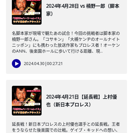
2024年4月28日 vs 楠野一郎（脚本
家）
名脚本家が現場で観たあの試合！今回の挑戦者は脚本家の
楠野一郎さん。「コサキン」「大槻ケンヂのオールナイト
ニッポン」にも携わった放送作家もプロレス者！オーケン
のANN、後楽園ホールに歩いて行ける距離、現...
2024.04.30
|
00:27:21
2024年4月21日【延長戦】上村優
也（新日本プロレス）
延長戦！新日本プロレスの上村優也選手との延長戦。王者
をうならせた後楽園での辻戦。ゲイブ・キッドへの想い、