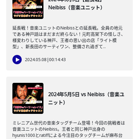
Neibiss（音楽ユニット）
延長戦！音楽ユニットのNeibissとの延長戦。全員の地元
である神戸話はまだまだ終らない！元町高架下の怪しさ、
様変わりしている神戸、王者の思い出の店「ライト模
型」、新長田のサーティワン、整備され過ぎて...
2024.05.08
|
00:14:43
2024年5月5日 vs Neibiss（音楽ユ
ニット）
ミレニアム世代の音楽タッグチーム登場！今回の挑戦者は
音楽ユニットのNeibiss。王者と同じ神戸出身の
hyunis1000とratiffによる今注目のタッグチームが麻布台