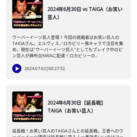
2024年6月30日 vs TAIGA（お笑い
芸人）
ウーバーイーツ芸人登場！今回の挑戦者はお笑い芸人の
TAIGAさん。エルヴィス／ロカビリー風キャラで注目を集
め、現在は"ウーバーイーツ芸人"としてもブレイク中のピ
ン芸人が麻布台NWAに配達！ロカビリーの...
2024.07.02
|
00:27:32
2024年6月30日【延長戦】
TAIGA（お笑い芸人）
延長戦！お笑い芸人のTAIGAさんとの延長戦。王者へのウ
ーバーイーツ講座は延長戦に突入！一番効率いいのはマッ