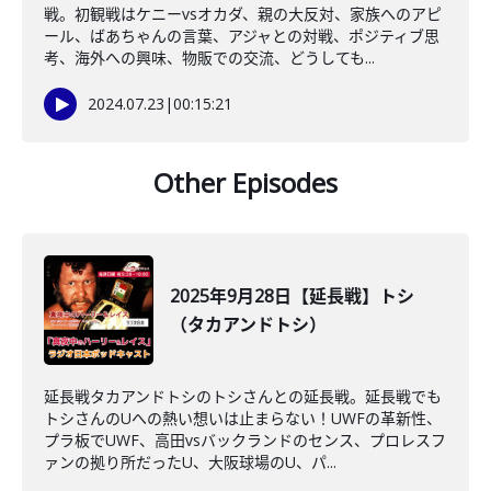
戦。初観戦はケニーvsオカダ、親の大反対、家族へのアピ
ール、ばあちゃんの言葉、アジャとの対戦、ポジティブ思
考、海外への興味、物販での交流、どうしても...
2024.07.23
|
00:15:21
Other Episodes
2025年9月28日【延長戦】トシ
（タカアンドトシ）
延長戦タカアンドトシのトシさんとの延長戦。延長戦でも
トシさんのUへの熱い想いは止まらない！UWFの革新性、
プラ板でUWF、高田vsバックランドのセンス、プロレスフ
ァンの拠り所だったU、大阪球場のU、パ...