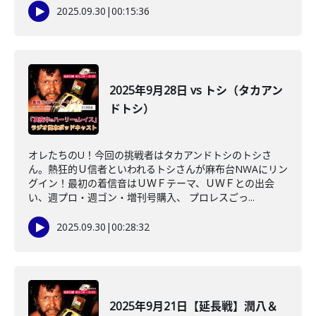
2025.09.30
|
00:15:36
2025年9月28日 vs トシ（タカアン
ドトシ）
オレたちのU！今回の挑戦者はタカアンドトシのトシさ
ん。熱狂的Ｕ信者といわれるトシさんが麻布台NWAにリン
グイン！最初の着信音はＵＷＦテーマ、ＵＷＦとの出会
い、週プロ・週ゴン・増刊号購入、 プロレスごっ...
2025.09.30
|
00:28:32
2025年9月21日【延長戦】潤八＆