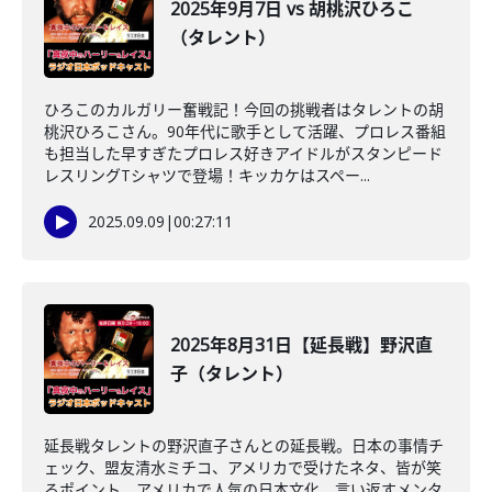
2025年9月7日 vs 胡桃沢ひろこ
（タレント）
ひろこのカルガリー奮戦記！今回の挑戦者はタレントの胡
桃沢ひろこさん。90年代に歌手として活躍、プロレス番組
も担当した早すぎたプロレス好きアイドルがスタンピード
レスリングTシャツで登場！キッカケはスペー...
2025.09.09
|
00:27:11
2025年8月31日【延長戦】野沢直
子（タレント）
延長戦タレントの野沢直子さんとの延長戦。日本の事情チ
ェック、盟友清水ミチコ、アメリカで受けたネタ、皆が笑
るポイント、アメリカで人気の日本文化、言い返すメンタ