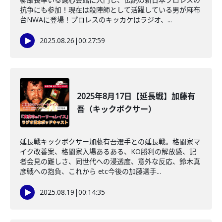
抗争にも参加！現在は殺陣師として活躍している男が麻布
台NWAに登場！プロレスのキッカケはラジオ、...
2025.08.26
|
00:27:59
2025年8月17日【延長戦】加藤有
吾（キックボクサー）
延長戦キックボクサー加藤有吾選手との延長戦。格闘家マ
イク改善案、格闘家入場あるある、KO勝利の解放感、記
者会見の難しさ、同世代への浸透度、意外な反応、鈴木真
彦戦への抱負、これから etc今後の加藤選手...
2025.08.19
|
00:14:35