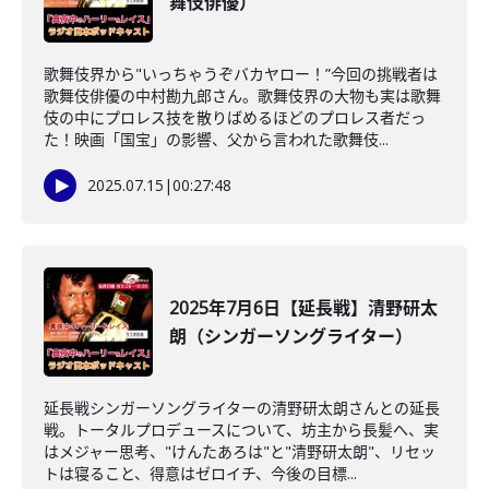
舞伎俳優）
歌舞伎界から"いっちゃうぞバカヤロー！”今回の挑戦者は
歌舞伎俳優の中村勘九郎さん。歌舞伎界の大物も実は歌舞
伎の中にプロレス技を散りばめるほどのプロレス者だっ
た！映画「国宝」の影響、父から言われた歌舞伎...
2025.07.15
|
00:27:48
2025年7月6日【延長戦】清野研太
朗（シンガーソングライター）
延長戦シンガーソングライターの清野研太朗さんとの延長
戦。トータルプロデュースについて、坊主から長髪へ、実
はメジャー思考、"けんたあろは"と"清野研太朗"、リセッ
トは寝ること、得意はゼロイチ、今後の目標...