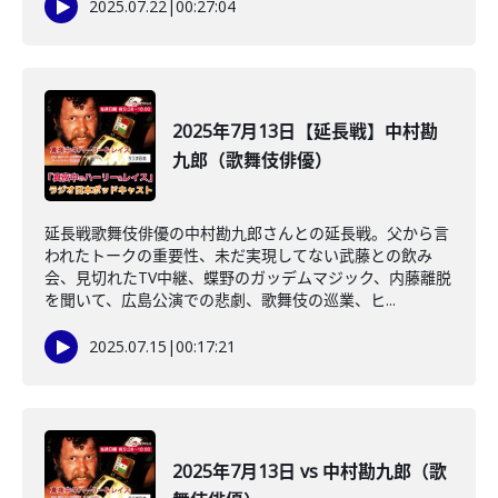
2025.07.22
|
00:27:04
2025年7月13日【延長戦】中村勘
九郎（歌舞伎俳優）
延長戦歌舞伎俳優の中村勘九郎さんとの延長戦。父から言
われたトークの重要性、未だ実現してない武藤との飲み
会、見切れたTV中継、蝶野のガッデムマジック、内藤離脱
を聞いて、広島公演での悲劇、歌舞伎の巡業、ヒ...
2025.07.15
|
00:17:21
2025年7月13日 vs 中村勘九郎（歌