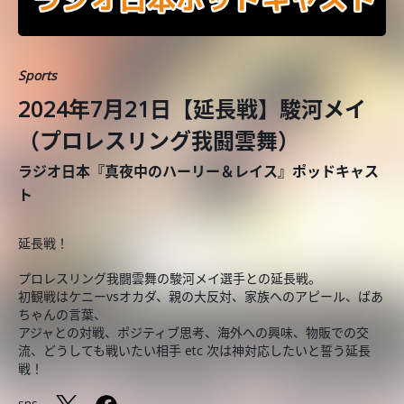
Sports
2024年7月21日【延長戦】駿河メイ
（プロレスリング我闘雲舞）
ラジオ日本『真夜中のハーリー＆レイス』ポッドキャス
ト
延長戦！
プロレスリング我闘雲舞の駿河メイ選手との延長戦。
初観戦はケニーvsオカダ、親の大反対、家族へのアピール、ばあ
ちゃんの言葉、
アジャとの対戦、ポジティブ思考、海外への興味、物販での交
流、どうしても戦いたい相手 etc 次は神対応したいと誓う延長
戦！
sns