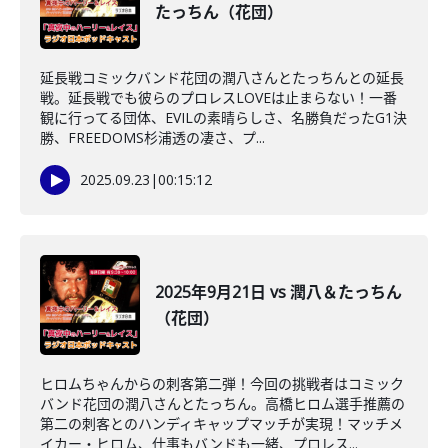
たっちん（花団）
延長戦コミックバンド花団の潤八さんとたっちんとの延長
戦。延長戦でも彼らのプロレスLOVEは止まらない！一番
観に行ってる団体、EVILの素晴らしさ、名勝負だったG1決
勝、FREEDOMS杉浦透の凄さ、プ...
2025.09.23
|
00:15:12
2025年9月21日 vs 潤八＆たっちん
（花団）
ヒロムちゃんからの刺客第二弾！今回の挑戦者はコミック
バンド花団の潤八さんとたっちん。高橋ヒロム選手推薦の
第二の刺客とのハンディキャップマッチが実現！マッチメ
イカー・ヒロム、仕事もバンドも一緒、プロレス...