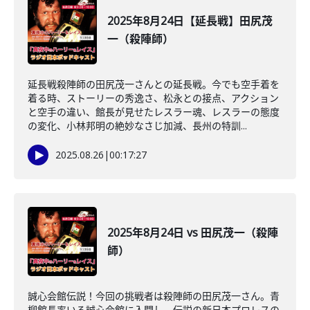
2025年8月24日【延長戦】田尻茂
一（殺陣師）
延長戦殺陣師の田尻茂一さんとの延長戦。今でも空手着を
着る時、ストーリーの秀逸さ、松永との接点、アクション
と空手の違い、館長が見せたレスラー魂、レスラーの態度
の変化、小林邦明の絶妙なさじ加減、長州の特訓...
2025.08.26
|
00:17:27
2025年8月24日 vs 田尻茂一（殺陣
師）
誠心会館伝説！今回の挑戦者は殺陣師の田尻茂一さん。青
柳館長率いる誠心会館に入門し、伝説の新日本プロレスの