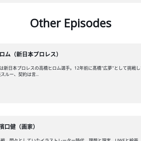
Other Episodes
高橋ヒロム（新日本プロレス）
者は新日本プロレスの高橋ヒロム選手。12年前に髙橋"広夢"として挑
ルー、契約は言...
】濱口健（画家）
戦。悶々としていたイラストレーター時代、理想と現実、UWFと絵画