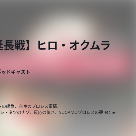
【延長戦】ヒロ・オクムラ
ポッドキャスト
タの緩急、奈良のプロレス事情、
・タツのナゾ、反応の怖さ、SUGAMOプロレスの夢 etc ヨ