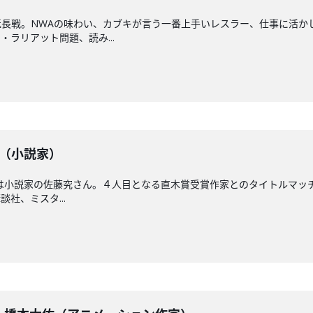
長戦。NWAの味わい、カブキが言う一番上手いレスラー、仕事に活か
ラリアット問題、読み...
藤究（小説家）
は小説家の佐藤究さん。４人目となる直木賞受賞作家とのタイトルマッ
社、ミスタ...