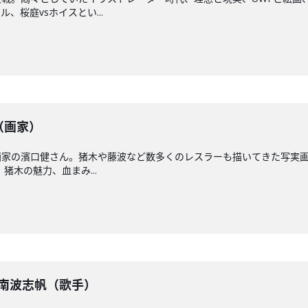
、桜庭vsホイスとい...
健（画家）
画家の濱口健さん。猪木や藤波など数多くのレスラーも描いてきた写実画
猪木の魅力、血まみ...
】南波志帆（歌手）