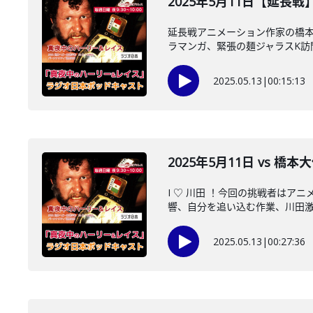
2025年5月11日【延
延長戦アニメーション作家の橋
ラマンガ、緊張の麺ジャラスK訪問、
2025.05.13
|
00:15:13
2025年5月11日 vs 
I ♡ 川田 ！今回の挑戦者は
響、自分を追い込む作業、川田激推
2025.05.13
|
00:27:36