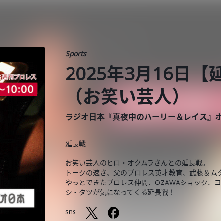
Sports
2025年3月16日
（お笑い芸人）
ラジオ日本『真夜中のハーリー＆レイス』
延長戦
お笑い芸人のヒロ・オクムラさんとの延長戦。
トークの速さ、父のプロレス英才教育、武藤＆ム
やっとできたプロレス仲間、OZAWAショック、ヨシ
シ・タツが気になってくる延長戦！
sns