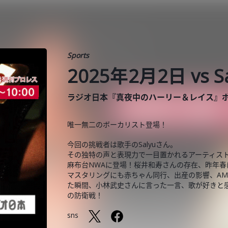
Sports
2025年2月2日 vs 
ラジオ日本『真夜中のハーリー＆レイス』
唯一無二のボーカリスト登場！
今回の挑戦者は歌手のSalyuさん。
その独特の声と表現力で一目置かれるアーティス
麻布台NWAに登場！桜井和寿さんの存在、昨年春
マスタリングにも赤ちゃん同行、出産の影響、AM
た瞬間、小林武史さんに言った一言、歌が好きと感
の防衛戦！
sns