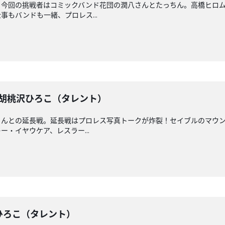
！今回の挑戦者はコミックバンド花団の潤八さんとたっちん。高橋ヒロ
もバンドも一緒、プロレス...
戦】胡桃沢ひろこ（タレント）
さんとの延長戦。延長戦はプロレス写真トークが炸裂！セイブルのマウ
・イヤウケア、レスラー...
桃沢ひろこ（タレント）