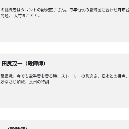
の挑戦者はタレントの野沢直子さん。毎年恒例の夏帰国に合わせ麻布台
題、 大竹まことと...
戦】田尻茂一（殺陣師）
の延長戦。今でも空手着を着る時、ストーリーの秀逸さ、松永との接点
なさじ加減、長州の特訓...