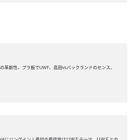
の革新性、プラ板でUWF、高田vsバックランドのセンス、
WAにリングイン！最初の着信音はＵＷＦテーマ、ＵＷＦとの