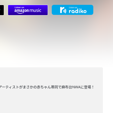
るアーティストがまさかの赤ちゃん帯同で麻布台NWAに登場！