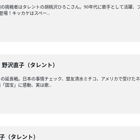
の挑戦者はタレントの胡桃沢ひろこさん。90年代に歌手として活躍、
場！キッカケはスペー...
戦】野沢直子（タレント）
との延長戦。日本の事情チェック、盟友清水ミチコ、アメリカで受けた
国宝」に感動、実は歌...
沢直子（タレント）