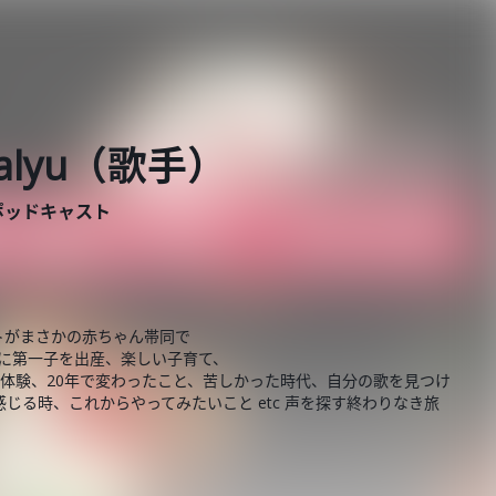
Salyu（歌手）
ポッドキャスト
トがまさかの赤ちゃん帯同で
に第一子を出産、楽しい子育て、
体験、20年で変わったこと、苦しかった時代、自分の歌を見つけ
じる時、これからやってみたいこと etc 声を探す終わりなき旅