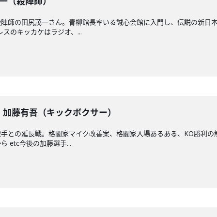
尻茂一（殺陣師）
殺陣師の田尻茂一さん。青柳館長率いる誠心会館に入門し、伝説の新日
スのキッカケはラジオ、...
戦】加藤有吾（キックボクサー）
選手との延長戦。格闘家マイク改善案、格闘家入場あるある、KO勝利の
etc今後の加藤選手...