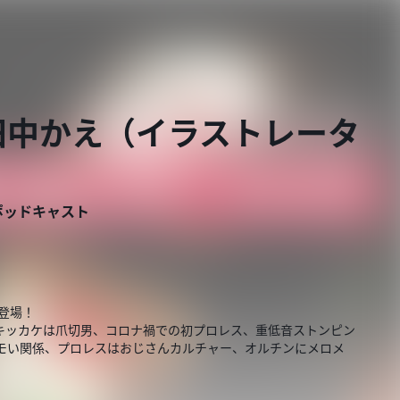
vs 田中かえ（イラストレータ
ポッドキャスト
。
登場！
キッカケは爪切男、コロナ禍での初プロレス、重低音ストンピン
エモい関係、プロレスはおじさんカルチャー、オルチンにメロメ