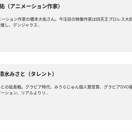
橋本大佑（アニメーション作家）
アニメーション作家の橋本大佑さん。今注目の映像作家は四天王プロレス
し、デンジャラス...
戦】清水みさと（タレント）
との延長戦。グラビア時代、みうらじゅん個人賞受賞、グラビアDVD
ション、リアルよりリ...