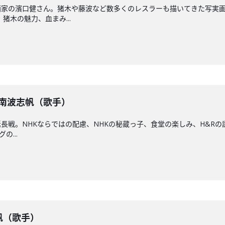
画家の濱口健さん。猪木や藤波など数多くのレスラーも描いてきた写実画
猪木の魅力、血まみ...
】南波志帆（歌手）
長戦。NHKならではの配慮、NHKの秘蔵っ子、食堂の楽しみ、H&Rの
の...
志帆（歌手）