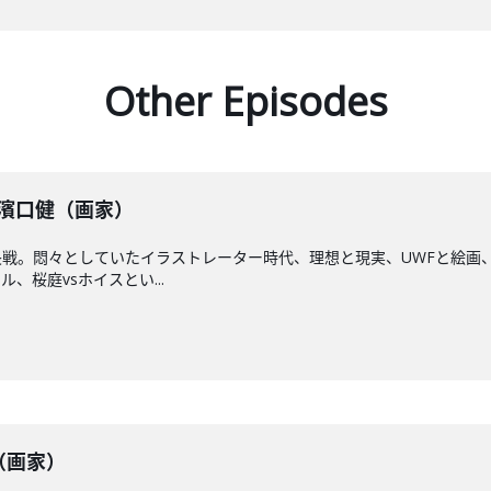
Other Episodes
】濱口健（画家）
戦。悶々としていたイラストレーター時代、理想と現実、UWFと絵画
、桜庭vsホイスとい...
健（画家）