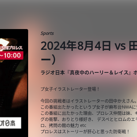
Sports
2024年8月4日 
ー）
ラジオ日本『真夜中のハーリー＆レイス』
プ女子イラストレーター登場！
今回の挑戦者はイラストレーターの田中かえさん
この番組出たかったというプ女子が麻布台NWAに
この番組に出たかった理由、プロレス仲間は妹、
グの衝撃、おりとり様好き、 デスペとヒロムの
ロ、拷問の館の魅力 etc
プロレスはストーリーが肝心と思った防衛戦！