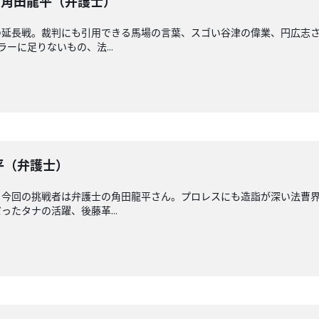
】 角田龍平（弁護士）
延長戦。裁判にも引用できる馬場の言葉、スゴい谷津の偉業、円広志さ
ーに足りないもの、法...
龍平（弁護士）
！今回の挑戦者は弁護士の角田龍平さん。プロレスにも造詣が深い法曹界
たタナの活躍、後藤革...