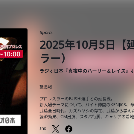
Sports
2025年10月5日
ラー）
ラジオ日本『真夜中のハーリー＆レイス』
延長戦
プロレスラーのBUSHI選手との延長戦。
新入場テーマについて、バイト仲間のKENJI03
武藤全日時代、カズハヤシの存在、武藤から学んだこ
経済効果、CM出演、スタバ行脚、キャリアの着地点 
sns