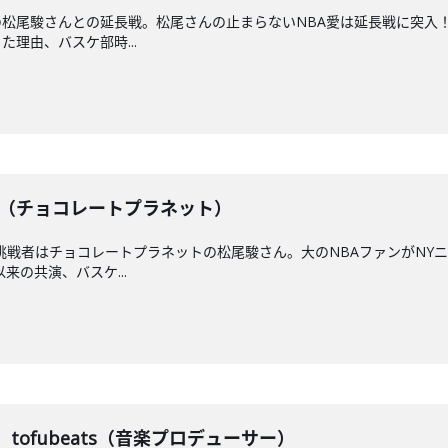
松尾駿さんとの延長戦。松尾さんの止まらないNBA愛は延長戦に突入！
理由、バスケ部時...
松尾駿（チョコレートプラネット）
挑戦者はチョコレートプラネットの松尾駿さん。大のNBAファンがNY
来の共演、バスケ...
】 tofubeats（音楽プロデューサー）