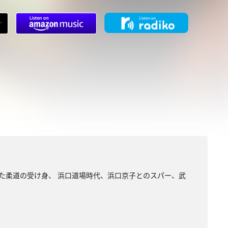
救った柔道の受け身、 浜口道場時代、浜口京子とのスパー、武