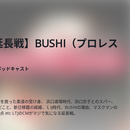
【延長戦】BUSHI（プロレス
ポッドキャスト
、命を救った柔道の受け身、 浜口道場時代、浜口京子とのスパー、
と、新日移籍の経緯、ＬIJ時代、BUSHIの理由、マスクマンの
etc LTJのCMがマジで気になる延長戦。