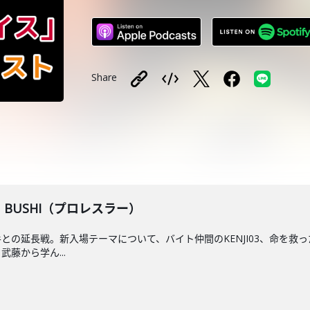
Share
】BUSHI（プロレスラー）
手との延長戦。新入場テーマについて、バイト仲間のKENJI03、命を
藤から学ん...