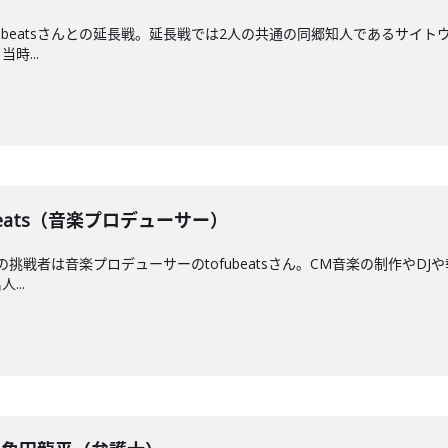
ubeatsさんとの延長戦。延長戦では2人の共通の同郷知人であるサイトウ 
時...
fubeats（音楽プロデューサー）
！今回の挑戦者は音楽プロデューサーのtofubeatsさん。CM音楽の制作
...