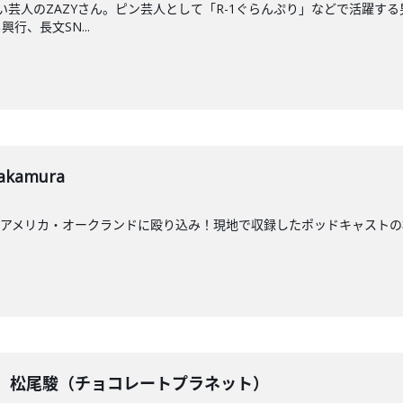
笑い芸人のZAZYさん。ピン芸人として「R-1ぐらんぷり」などで活躍す
行、長文SN...
kamura
アメリカ・オークランドに殴り込み！現地で収録したポッドキャストの模
戦】 松尾駿（チョコレートプラネット）