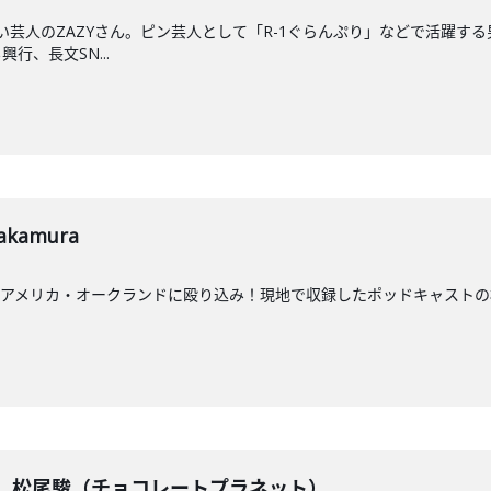
笑い芸人のZAZYさん。ピン芸人として「R-1ぐらんぷり」などで活躍す
行、長文SN...
kamura
アメリカ・オークランドに殴り込み！現地で収録したポッドキャストの模
戦】 松尾駿（チョコレートプラネット）