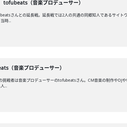
】 tofubeats（音楽プロデューサー）
ubeatsさんとの延長戦。延長戦では2人の共通の同郷知人であるサイトウ 
時...
fubeats（音楽プロデューサー）
！今回の挑戦者は音楽プロデューサーのtofubeatsさん。CM音楽の制作
...