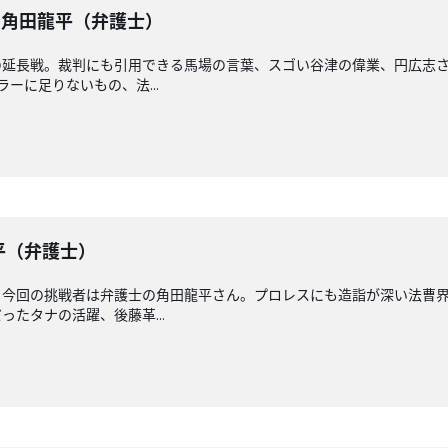
】 角田龍平（弁護士）
延長戦。裁判にも引用できる馬場の言葉、スゴい谷津の偉業、円広志さ
ーに足りないもの、法...
龍平（弁護士）
！今回の挑戦者は弁護士の角田龍平さん。プロレスにも造詣が深い法曹界
たタナの活躍、後藤革...