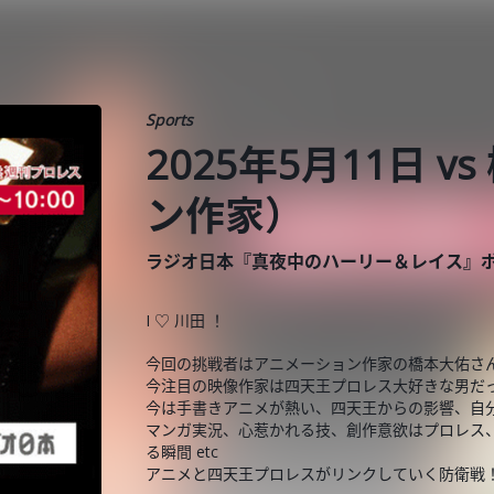
Sports
2025年5月11日 
ン作家）
ラジオ日本『真夜中のハーリー＆レイス』
I ♡ 川田 ！
今回の挑戦者はアニメーション作家の橋本大佑さ
今注目の映像作家は四天王プロレス大好きな男だ
今は手書きアニメが熱い、四天王からの影響、自
マンガ実況、心惹かれる技、創作意欲はプロレス
る瞬間 etc
アニメと四天王プロレスがリンクしていく防衛戦