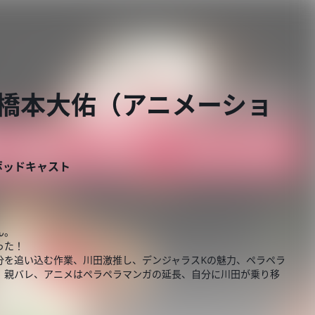
vs 橋本大佑（アニメーショ
ポッドキャスト
ん。
った！
分を追い込む作業、川田激推し、デンジャラスKの魅力、ペラペラ
、親バレ、アニメはペラペラマンガの延長、自分に川田が乗り移
！