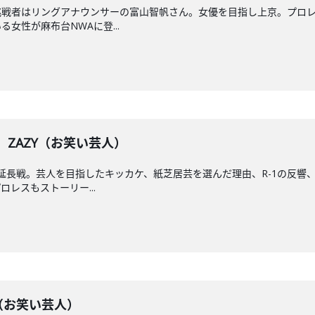
挑戦者はリングアナウンサーの富山智帆さん。女優を目指し上京。プロ
女性が麻布台NWAに登...
】 ZAZY（お笑い芸人）
の延長戦。芸人を目指したキッカケ、紙芝居芸を選んだ理由、R-1の反
レスもストーリー...
ZY（お笑い芸人）