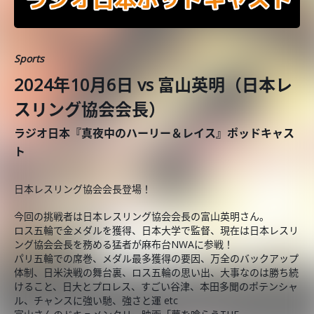
Sports
2024年10月6日 vs 富山英明（日本レ
スリング協会会長）
ラジオ日本『真夜中のハーリー＆レイス』ポッドキャス
ト
日本レスリング協会会長登場！
今回の挑戦者は日本レスリング協会会長の富山英明さん。
ロス五輪で金メダルを獲得、日本大学で監督、現在は日本レスリ
ング協会会長を務める猛者が麻布台NWAに参戦！
パリ五輪での席巻、メダル最多獲得の要因、万全のバックアップ
体制、日米決戦の舞台裏、ロス五輪の思い出、大事なのは勝ち続
けること、日大とプロレス、すごい谷津、本田多聞のポテンシャ
ル、チャンスに強い馳、強さと運 etc