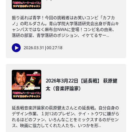
振り返れば青学！今回の挑戦者はお笑いコンビ「カフカ
ノ」の町ルダさん。青山学院大学落語研究会出身が青山キ
ャンパスではなく麻布台NWAに登場！コンビ名の由来、
落研の部室、青学落研のポジション、イケてるサー...
2026.03.31
|
00:27:18
2026年3月22日【延長戦】 萩原健
太（音楽評論家）
延長戦音楽評論家の萩原健太さんとの延長戦。自分自身の
デザイン作業、１対12のプレゼン、テイ・トウワに嫌がら
れるほどのファン、いろんなことをミックスするのがセン
ス、映画に協力してくれた人たち、いつかを形...