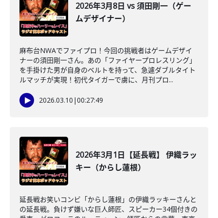
2026年3月8日 vs 須田剛一（ゲー
ムデザイナー）
麻布台NWAでファイプロ！今回の挑戦者はゲームデザイ
ナーの須田剛一さん。あの「ファイヤープロレスリング」
を手掛けた男が自身のベルトを持って、急遽ダブルタイト
ルマッチが実現！初代タイガーで虜に、月刊プロ...
2026.03.10
|
00:27:49
2026年3月1日【延長戦】 伊織ラッ
キー（からし蓮根）
延長戦お笑いコンビ「からし蓮根」の伊織ラッキーさんと
の延長戦。負けず嫌いな巨人師匠、スピーカー34個付きの