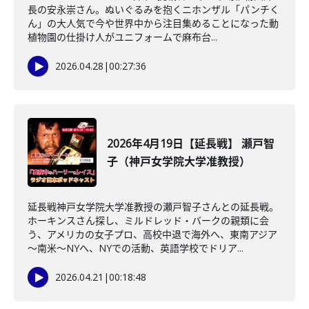
長の安永崇さん。ぬいぐるみを抱くニホンザル「パンチく
ん」の大人気で今や世界中から注目集めることになった動
植物園の仕掛け人がユニフォームで麻布台...
2026.04.28
|
00:27:36
2026年4月19日【延長戦】 瀬戸智
子（神戸女学院大学准教授）
延長戦神戸女学院大学准教授の瀬戸智子さんとの延長戦。
ホーキンスさん探し、ミルドレッド・バークの親類に会
う、アメリカの女子プロ、高校中退で海外へ、東南アジア
～南米～NYへ、NYでの活動、英語学校でドリア...
2026.04.21
|
00:18:48