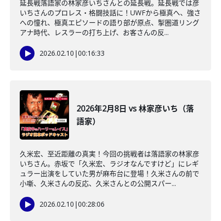
延長戦落語家の林家彦いちさんとの延長戦。延長戦では彦
いちさんのプロレス・格闘技話に！UWFから極真へ、強さ
への憧れ、極真エピソードの語り部が原点、掣圏道リング
アナ時代、レスラーの打ち上げ、お客さんの反...
2026.02.10
|
00:16:33
2026年2月8日 vs 林家彦いち（落
語家）
久米宏、至近距離の真実！今回の挑戦者は落語家の林家彦
いちさん。赤坂で「久米宏、ラジオなんですけど」にレギ
ュラー出演をしていた男が麻布台に登場！久米さんの前で
小噺、久米さんの反応、久米さんとの公開スパー...
2026.02.10
|
00:28:06