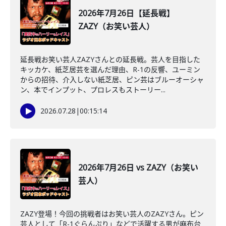
2026年7月26日【延長戦】
ZAZY（お笑い芸人）
延長戦お笑い芸人ZAZYさんとの延長戦。芸人を目指した
キッカケ、紙芝居芸を選んだ理由、R-1の反響、ユーミン
からの招待、介入しない紙芝居、ピン芸はブルーオーシャ
ン、本でインプット、プロレスもストーリー...
2026.07.28
|
00:15:14
2026年7月26日 vs ZAZY（お笑い
芸人）
ZAZY登場！今回の挑戦者はお笑い芸人のZAZYさん。ピン
芸人として「R-1ぐらんぷり」などで活躍する男が麻布台