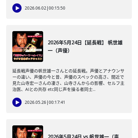
2026.06.02
|
00:15:50
2026年5月24日【延長戦】 帆世雄
一（声優）
延長戦声優の帆世雄一さんとの延長戦。声優とアナウンサ
ーの違い、声優の今と昔、声優のスペックの高さ、間近で
見た山寺宏一さんの凄さ、山寺さんからの影響、セルフ主
治医、AIとの共存 etc同じ声を操る者同士...
2026.05.26
|
00:17:41
2026年5月24日 vs 帆世雄一（声