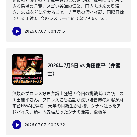
きる馬場の言葉、スゴい谷津の偉業、円広志さんの奥深
さ、50歳を前に分かること、寺西勇の深イイ話、国際目線
で見る１対3、今のレスラーに足りないもの、法...
2026.07.07
|
00:17:15
2026年7月5日 vs 角田龍平（弁護
士）
無類のプロレス好き弁護士登場！今回の挑戦者は弁護士の
角田龍平さん。プロレスにも造詣が深い法曹界の刺客が麻
布台NWAに登場！大学の同級生が棚橋、タナへ送ったア
ドバイス、精神的支柱だったタナの活躍、後藤革...
2026.07.07
|
00:28:22