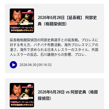
2026年6月28日【延長戦】 阿部史
典（格闘探偵団）
延長戦格闘探偵団の阿部史典選手との延長戦。プロレスに
対する考え方、バチバチ布教活動、海外プロレスマニアの
凄さ、海外で求められる日本人レスラーのスタイル、外国
人レスラーの反応、石川雄規からの影響、プロレ...
2026.06.30
|
00:16:32
2026年6月28日 vs 阿部史典（格闘
探偵団）