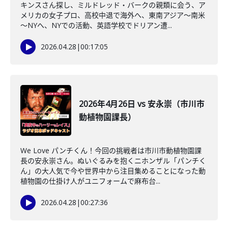
キンスさん探し、ミルドレッド・バークの親類に会う、ア
メリカの女子プロ、高校中退で海外へ、東南アジア～南米
～NYへ、NYでの活動、英語学校でドリアン遭...
2026.04.28
|
00:17:05
2026年4月26日 vs 安永崇（市川市
動植物園課長）
We Love パンチくん！今回の挑戦者は市川市動植物園課
長の安永崇さん。ぬいぐるみを抱くニホンザル「パンチく
ん」の大人気で今や世界中から注目集めることになった動
植物園の仕掛け人がユニフォームで麻布台...
2026.04.28
|
00:27:36