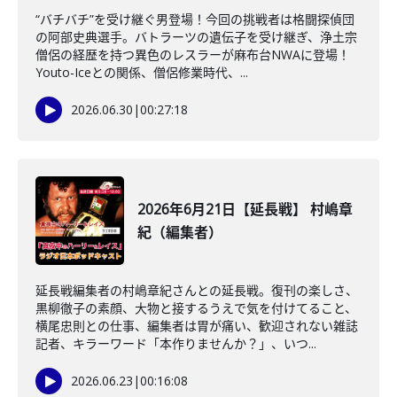
“バチバチ”を受け継ぐ男登場！今回の挑戦者は格闘探偵団
の阿部史典選手。バトラーツの遺伝子を受け継ぎ、浄土宗
僧侶の経歴を持つ異色のレスラーが麻布台NWAに登場！
Youto-Iceとの関係、僧侶修業時代、...
2026.06.30
|
00:27:18
2026年6月21日【延長戦】 村嶋章
紀（編集者）
延長戦編集者の村嶋章紀さんとの延長戦。復刊の楽しさ、
黒柳徹子の素顔、大物と接するうえで気を付けてること、
横尾忠則との仕事、編集者は胃が痛い、歓迎されない雑誌
記者、キラーワード「本作りませんか？」、いつ...
2026.06.23
|
00:16:08