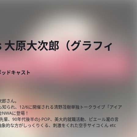
 vs 大原大次郎（グラフィ
ポッドキャスト
次郎さん。
でも知られ、12/6に開催される清野茂樹単独トークライブ「アイア
NWAに登場！
先輩、90年代後半のJ-POP、美大的就職活動、ピエール瀧の言
象的な方がしっくりくる、刺激をくれた空手サイコくん etc
！