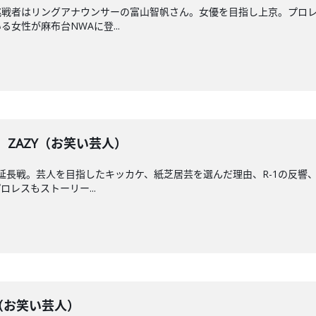
挑戦者はリングアナウンサーの富山智帆さん。女優を目指し上京。プロ
女性が麻布台NWAに登...
】 ZAZY（お笑い芸人）
の延長戦。芸人を目指したキッカケ、紙芝居芸を選んだ理由、R-1の反
レスもストーリー...
ZY（お笑い芸人）