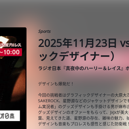
Sports
2025年11月23日
ックデザイナー）
ラジオ日本『真夜中のハーリー＆レイス』
デザインも爆発だ！
今回の挑戦者はグラフィックデザイナーの大原大
SAKEROCK、星野源などのジャケットデザイン
ム実況者」のグッズデザインも手掛ける男が麻布台
グッズデザインのオファーをもらって、JxJxが美大
葉、見えてきた道、星野源の存在、雑味の魅力、抽
デザインも音楽もプロレスも感性と感じた防衛戦