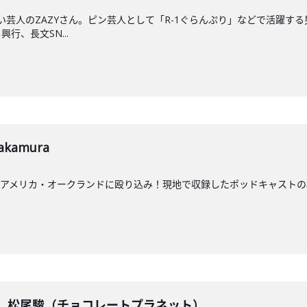
笑い芸人のZAZYさん。ピン芸人として「R-1ぐらんぷり」などで活躍す
行、長文SN...
kamura
アメリカ・オークランドに殴り込み！現地で収録したポッドキャストの模
戦】 松尾駿（チョコレートプラネット）