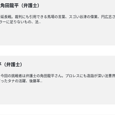
】 角田龍平（弁護士）
延長戦。裁判にも引用できる馬場の言葉、スゴい谷津の偉業、円広志さ
ーに足りないもの、法...
龍平（弁護士）
！今回の挑戦者は弁護士の角田龍平さん。プロレスにも造詣が深い法曹界
たタナの活躍、後藤革...