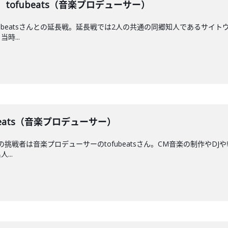
】 tofubeats（音楽プロデューサー）
ubeatsさんとの延長戦。延長戦では2人の共通の同郷知人であるサイトウ 
時...
fubeats（音楽プロデューサー）
！今回の挑戦者は音楽プロデューサーのtofubeatsさん。CM音楽の制作
...