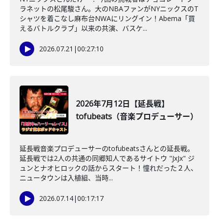
ラネットの松尾駿さん。大のNBAファンがNYニックスのT
シャツを着こなし麻布台NWAにリングイン！Abema「買
えるバトルクラブ」以来の共演、バスケ...
2026.07.21
|
00:27:10
2026年7月12日【延長戦】
tofubeats（音楽プロデューサー）
延長戦音楽プロデューサーのtofubeatsさんとの延長戦。
延長戦では2人の共通の同郷知人であるサイトウ "JxJx" ジ
ュンとナオヒロックの話からスタート！憧れだった２人、
ニュータウンは入植組、当時...
2026.07.14
|
00:17:17