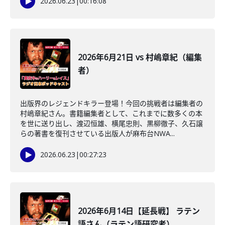
2026.06.23
|
00:16:08
2026年6月21日 vs 村嶋章紀（編集
者）
出版界のレジェンドキラー登場！今回の挑戦者は編集者の
村嶋章紀さん。書籍編集者として、これまでに数多くの本
を世に送り出し、渡辺恒雄、横尾忠則、黒柳徹子、久石譲
らの著書を復刊させている出版人が麻布台NWA...
2026.06.23
|
00:27:23
2026年6月14日【延長戦】 ラテン
語さん（ラテン語研究者）