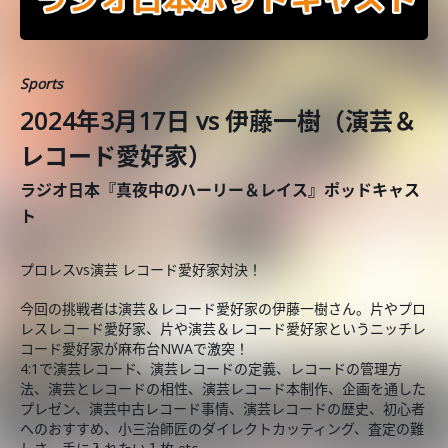
Sports
2024年3月17日 vs 伊藤一樹（演芸＆
レコード愛好家）
ラジオ日本『真夜中のハーリー＆レイス』ポッドキャス
ト
プロレスvs演芸 レコード愛好家対決！
今回の挑戦者は演芸＆レコード愛好家の伊藤一樹さん。片やプロ
レスレコード愛好家、片や演芸＆レコード愛好家というニッチレ
コード愛好家が麻布台NWAで激突！
4:1で演芸レコード、演芸レコードの定義、レコードの管理方
法、演芸とレコードの相性、演芸レコード本制作、企画を通した
プレゼン、演芸中古レコード事情、演芸レコードの歴史、初心者
へのおすすめ、小三治師匠のダイレクトカッティング、査定の難