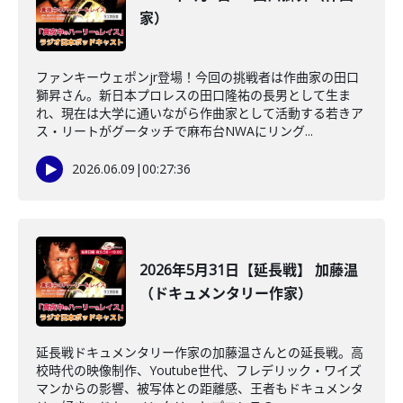
家）
ファンキーウェポンjr登場！今回の挑戦者は作曲家の田口
獅昇さん。新日本プロレスの田口隆祐の長男として生ま
れ、現在は大学に通いながら作曲家として活動する若きア
ス・リートがグータッチで麻布台NWAにリング...
2026.06.09
|
00:27:36
2026年5月31日【延長戦】 加藤温
（ドキュメンタリー作家）
延長戦ドキュメンタリー作家の加藤温さんとの延長戦。高
校時代の映像制作、Youtube世代、フレデリック・ワイズ
マンからの影響、被写体との距離感、王者もドキュメンタ