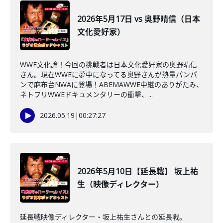
2026年5月17日 vs 奥野晴信（日本
文化愛好家）
WWE文化論！今回の挑戦者は日本文化愛好家の奥野晴信
さん。現在WWEに夢中になってる奥野さんが熱量パンパ
ンで麻布台NWAに登場！ABEMAWWE中継のありがたみ、
ネトフリWWEドキュメンタリーの衝撃、...
2026.05.19
|
00:27:27
2026年5月10日【延長戦】 坂上祐
生（映像ディレクター）
延長戦映像ディレクター・坂上祐生さんとの延長戦。