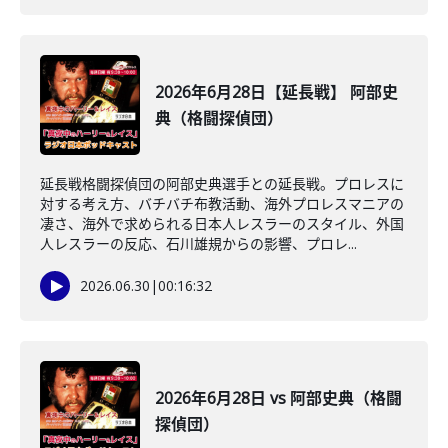
2026年6月28日【延長戦】 阿部史
典（格闘探偵団）
延長戦格闘探偵団の阿部史典選手との延長戦。プロレスに
対する考え方、バチバチ布教活動、海外プロレスマニアの
凄さ、海外で求められる日本人レスラーのスタイル、外国
人レスラーの反応、石川雄規からの影響、プロレ...
2026.06.30
|
00:16:32
2026年6月28日 vs 阿部史典（格闘
探偵団）