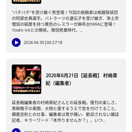
“バチバチ”を受け継ぐ男登場！今回の挑戦者は格闘探偵団
の阿部史典選手。バトラーツの遺伝子を受け継ぎ、浄土宗
僧侶の経歴を持つ異色のレスラーが麻布台NWAに登場！
Youto-Iceとの関係、僧侶修業時代、...
2026.06.30
|
00:27:18
2026年6月21日【延長戦】 村嶋章
紀（編集者）
延長戦編集者の村嶋章紀さんとの延長戦。復刊の楽しさ、
黒柳徹子の素顔、大物と接するうえで気を付けてること、
横尾忠則との仕事、編集者は胃が痛い、歓迎されない雑誌
記者、キラーワード「本作りませんか？」、いつ...