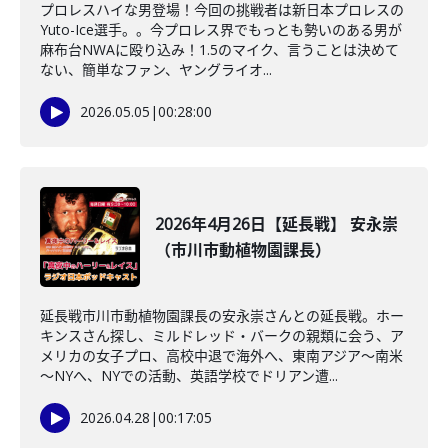
プロレスハイな男登場！今回の挑戦者は新日本プロレスの
Yuto-Ice選手。。今プロレス界でもっとも勢いのある男が
麻布台NWAに殴り込み！1.5のマイク、言うことは決めて
ない、簡単なファン、ヤングライオ...
2026.05.05
|
00:28:00
2026年4月26日【延長戦】 安永崇
（市川市動植物園課長）
延長戦市川市動植物園課長の安永崇さんとの延長戦。ホー
キンスさん探し、ミルドレッド・バークの親類に会う、ア
メリカの女子プロ、高校中退で海外へ、東南アジア～南米
～NYへ、NYでの活動、英語学校でドリアン遭...
2026.04.28
|
00:17:05