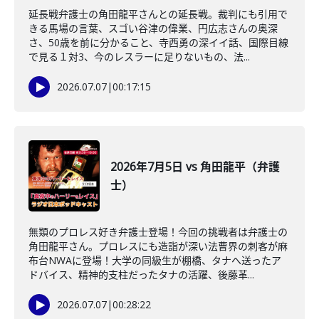
延長戦弁護士の角田龍平さんとの延長戦。裁判にも引用で
きる馬場の言葉、スゴい谷津の偉業、円広志さんの奥深
さ、50歳を前に分かること、寺西勇の深イイ話、国際目線
で見る１対3、今のレスラーに足りないもの、法...
2026.07.07
|
00:17:15
2026年7月5日 vs 角田龍平（弁護
士）
無類のプロレス好き弁護士登場！今回の挑戦者は弁護士の
角田龍平さん。プロレスにも造詣が深い法曹界の刺客が麻
布台NWAに登場！大学の同級生が棚橋、タナへ送ったア
ドバイス、精神的支柱だったタナの活躍、後藤革...
2026.07.07
|
00:28:22