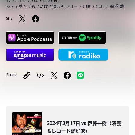
しさ、手に入れたい１枚 etc
シティポップもいいけど演芸もレコードで聴いてほしい防衛戦!
sns
Share
2024年3月17日 vs 伊藤一樹（演芸
＆レコード愛好家）