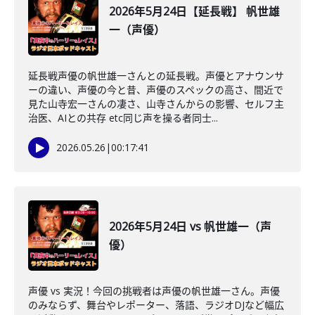
2026年5月24日【延長戦】 帆世雄
一（声優）
延長戦声優の帆世雄一さんとの延長戦。声優とアナウンサ
ーの違い、声優の今と昔、声優のスペックの高さ、間近で
見た山寺宏一さんの凄さ、山寺さんからの影響、セルフ主
治医、AIとの共存 etc同じ声を操る者同士...
2026.05.26
|
00:17:41
2026年5月24日 vs 帆世雄一（声
優）
声優 vs 実況！今回の挑戦者は声優の帆世雄一さん。声優
のみならず、舞台やレポーター、落語、ラジオDJなど幅広