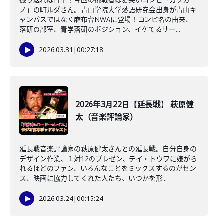
ノ」の町ルダさん。青山学院大学落語研究会出身が青山キ
ャンパスではなく麻布台NWAに登場！コンビ名の由来、
落研の部室、青学落研のポジション、イケてるサー...
2026.03.31
|
00:27:18
2026年3月22日【延長戦】 萩原健
太（音楽評論家）
延長戦音楽評論家の萩原健太さんとの延長戦。自分自身の
デザイン作業、１対12のプレゼン、テイ・トウワに嫌がら
れるほどのファン、いろんなことをミックスするのがセン
ス、映画に協力してくれた人たち、いつかを形...
2026.03.24
|
00:15:24