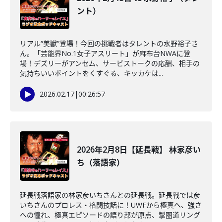
ント）
リアル“美獣”登場！今回の挑戦者はタレントの水野裕子さ
ん。「芸能界No.1女子アスリート」が麻布台NWAに登
場！デズリーがアンセム、サービストークの応酬、相手の
気持ちいいポイントをくすぐる、キッカケは...
2026.02.17
|
00:26:57
2026年2月8日【延長戦】 林家彦い
ち（落語家）
延長戦落語家の林家彦いちさんとの延長戦。延長戦では彦
いちさんのプロレス・格闘技話に！UWFから極真へ、強さ
への憧れ、極真エピソードの語り部が原点、掣圏道リング