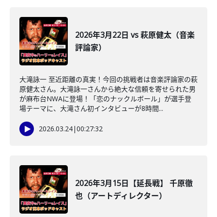
2026年3月22日 vs 萩原健太（音楽
評論家）
大滝詠一 至近距離の真実！今回の挑戦者は音楽評論家の萩
原健太さん。大滝詠一さんから絶大な信頼を寄せられた男
が麻布台NWAに登場！「恋のナックルボール」が選手登
場テーマに、大滝さん初インタビューが8時間...
2026.03.24
|
00:27:32
2026年3月15日【延長戦】 千原徹
也（アートディレクター）