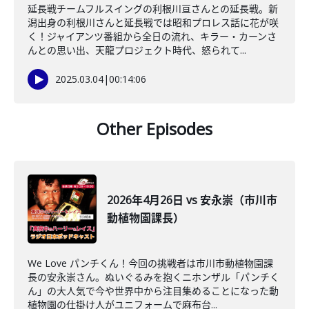
延長戦チームフルスイングの利根川亘さんとの延長戦。新
潟出身の利根川さんと延長戦では昭和プロレス話に花が咲
く！ジャイアンツ番組から全日の流れ、キラー・カーンさ
んとの思い出、天龍プロジェクト時代、怒られて...
2025.03.04
|
00:14:06
Other Episodes
2026年4月26日 vs 安永崇（市川市
動植物園課長）
We Love パンチくん！今回の挑戦者は市川市動植物園課
長の安永崇さん。ぬいぐるみを抱くニホンザル「パンチく
ん」の大人気で今や世界中から注目集めることになった動
植物園の仕掛け人がユニフォームで麻布台...