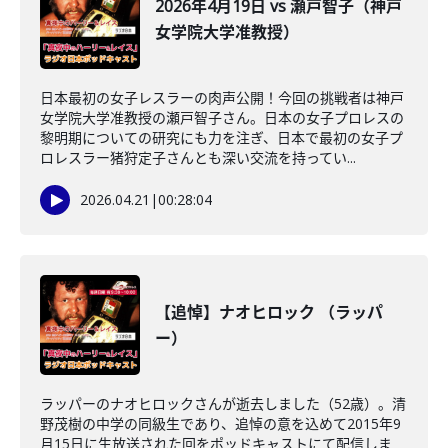
2026年4月19日 vs 瀬戸智子（神戸
女学院大学准教授）
日本最初の女子レスラーの肉声公開！今回の挑戦者は神戸
女学院大学准教授の瀬戸智子さん。日本の女子プロレスの
黎明期についての研究にも力を注ぎ、日本で最初の女子プ
ロレスラー猪狩定子さんとも深い交流を持ってい...
2026.04.21
|
00:28:04
【追悼】ナオヒロック （ラッパ
ー）
ラッパーのナオヒロックさんが逝去しました（52歳）。清
野茂樹の中学の同級生であり、追悼の意を込めて2015年9
月15日に生放送された回をポッドキャストにて配信しま