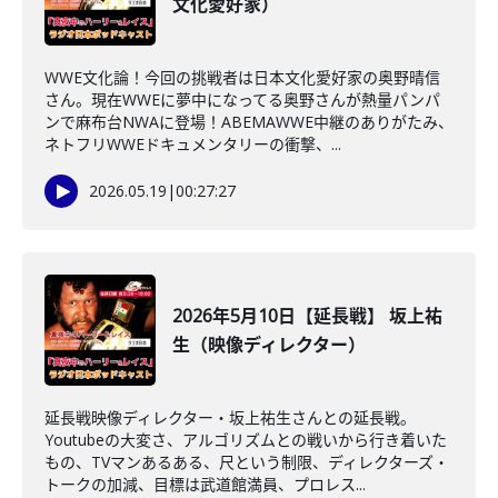
文化愛好家）
WWE文化論！今回の挑戦者は日本文化愛好家の奥野晴信
さん。現在WWEに夢中になってる奥野さんが熱量パンパ
ンで麻布台NWAに登場！ABEMAWWE中継のありがたみ、
ネトフリWWEドキュメンタリーの衝撃、...
2026.05.19
|
00:27:27
2026年5月10日【延長戦】 坂上祐
生（映像ディレクター）
延長戦映像ディレクター・坂上祐生さんとの延長戦。
Youtubeの大変さ、アルゴリズムとの戦いから行き着いた
もの、TVマンあるある、尺という制限、ディレクターズ・
トークの加減、目標は武道館満員、プロレス...