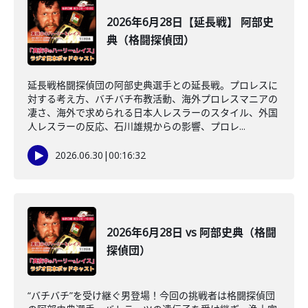
2026年6月28日【延長戦】 阿部史
典（格闘探偵団）
延長戦格闘探偵団の阿部史典選手との延長戦。プロレスに
対する考え方、バチバチ布教活動、海外プロレスマニアの
凄さ、海外で求められる日本人レスラーのスタイル、外国
人レスラーの反応、石川雄規からの影響、プロレ...
2026.06.30
|
00:16:32
2026年6月28日 vs 阿部史典（格闘
探偵団）
“バチバチ”を受け継ぐ男登場！今回の挑戦者は格闘探偵団