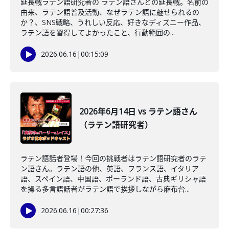
延長戦ラテン語研究者の ラテン語さんとの延長戦。名前の
由来、ラテン語普及活動、なぜラテン語に魅せられるの
か？、SNS戦略、うれしい反応、好きなディズニー作品、
ラテン語を習得してよかったこと、行動範囲の...
2026.06.16
|
00:15:09
2026年6月14日 vs ラテン語さん
（ラテン語研究者）
ラテン語話者登場！今回の挑戦者はラテン語研究者のラテ
ン語さん。ラテン語の他、英語、フランス語、イタリア
語、スペイン語、中国語、ポーランド語、古典ギリシャ語
を操る多言語話者がラテン語で挨拶しながら麻布台...
2026.06.16
|
00:27:36