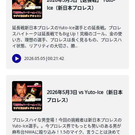
2026年5月3日【延長戦】 Yuto-
Ice（新日本プロレス）
延長戦新日本プロレスのYuto-Ice選手との延長戦。プロレ
スハイトークは延長戦でもBig Up！究極のゴール、金の使
い方、理想の選手、プロレスは長く見るもの、プロレスハ
イ状態、リアリティの大切さ、勝...
2026.05.05
|
00:21:42
2026年5月3日 vs Yuto-Ice（新日本
プロレス）
プロレスハイな男登場！今回の挑戦者は新日本プロレスの
Yuto-Ice選手。。今プロレス界でもっとも勢いのある男が
麻布台NWAに殴り込み！1.5のマイク、言うことは決めて