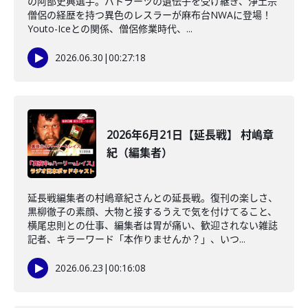
の阿部史典選手。バトラーツの遺伝子を受け継ぎ、浄土宗
僧侶の経歴を持つ異色のレスラーが麻布台NWAに登場！
Youto-Iceとの関係、僧侶修業時代、...
2026.06.30
|
00:27:18
2026年6月21日【延長戦】 村嶋章
紀（編集者）
延長戦編集者の村嶋章紀さんとの延長戦。復刊の楽しさ、
黒柳徹子の素顔、大物と接するうえで気を付けてること、
横尾忠則との仕事、編集者は胃が痛い、歓迎されない雑誌
記者、キラーワード「本作りませんか？」、いつ...
2026.06.23
|
00:16:08