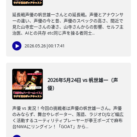
延長戦声優の帆世雄一さんとの延長戦。声優とアナウンサ
ーの違い、声優の今と昔、声優のスペックの高さ、間近で
見た山寺宏一さんの凄さ、山寺さんからの影響、セルフ主
治医、AIとの共存 etc同じ声を操る者同士...
2026.05.26
|
00:17:41
2026年5月24日 vs 帆世雄一（声
優）
声優 vs 実況！今回の挑戦者は声優の帆世雄一さん。声優
のみならず、舞台やレポーター、落語、ラジオDJなど幅広
く活動するユーティリティプレーヤーが拳王ポーズで麻布
台NWAにリングイン！「GOAT」から...