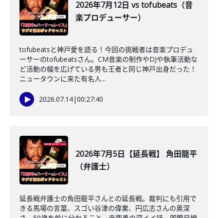
2026年7月12日 vs tofubeats（音
楽プロデューサー）
tofubeatsと神戸愛を語る！今回の挑戦者は音楽プロデュ
ーサーのtofubeatsさん。CM音楽の制作やDJや執筆活動な
ど活動の幅を広げている男も王者と同じ神戸出身だった！
ニュータウンに来た有名人...
2026.07.14
|
00:27:40
2026年7月5日【延長戦】 角田龍平
（弁護士）
延長戦弁護士の角田龍平さんとの延長戦。裁判にも引用で
きる馬場の言葉、スゴい谷津の偉業、円広志さんの奥深
さ、50歳を前に分かること、寺西勇の深イイ話、国際目線