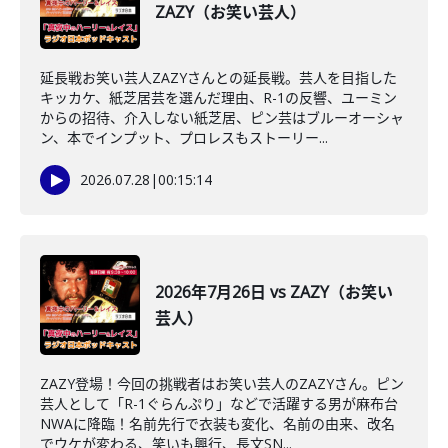
ZAZY（お笑い芸人）
延長戦お笑い芸人ZAZYさんとの延長戦。芸人を目指した
キッカケ、紙芝居芸を選んだ理由、R-1の反響、ユーミン
からの招待、介入しない紙芝居、ピン芸はブルーオーシャ
ン、本でインプット、プロレスもストーリー...
2026.07.28
|
00:15:14
2026年7月26日 vs ZAZY（お笑い
芸人）
ZAZY登場！今回の挑戦者はお笑い芸人のZAZYさん。ピン
芸人として「R-1ぐらんぷり」などで活躍する男が麻布台
NWAに降臨！名前先行で衣装も変化、名前の由来、改名
でウケが変わる、笑いも興行、長文SN...