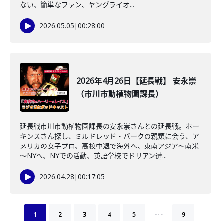
ない、簡単なファン、ヤングライオ...
2026.05.05
|
00:28:00
2026年4月26日【延長戦】 安永崇
（市川市動植物園課長）
延長戦市川市動植物園課長の安永崇さんとの延長戦。ホー
キンスさん探し、ミルドレッド・バークの親類に会う、ア
メリカの女子プロ、高校中退で海外へ、東南アジア～南米
～NYへ、NYでの活動、英語学校でドリアン遭...
2026.04.28
|
00:17:05
…
1
2
3
4
5
9