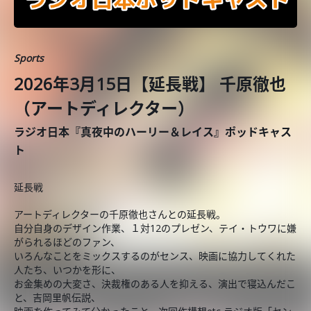
Sports
2026年3月15日【延長戦】 千原徹也
（アートディレクター）
ラジオ日本『真夜中のハーリー＆レイス』ポッドキャス
ト
延長戦
アートディレクターの千原徹也さんとの延長戦。
自分自身のデザイン作業、１対12のプレゼン、テイ・トウワに嫌
がられるほどのファン、
いろんなことをミックスするのがセンス、映画に協力してくれた
人たち、いつかを形に、
お金集めの大変さ、決裁権のある人を抑える、演出で寝込んだこ
と、吉岡里帆伝説、