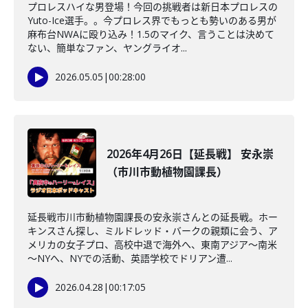
プロレスハイな男登場！今回の挑戦者は新日本プロレスの
Yuto-Ice選手。。今プロレス界でもっとも勢いのある男が
麻布台NWAに殴り込み！1.5のマイク、言うことは決めて
ない、簡単なファン、ヤングライオ...
2026.05.05
|
00:28:00
2026年4月26日【延長戦】 安永崇
（市川市動植物園課長）
延長戦市川市動植物園課長の安永崇さんとの延長戦。ホー
キンスさん探し、ミルドレッド・バークの親類に会う、ア
メリカの女子プロ、高校中退で海外へ、東南アジア～南米
～NYへ、NYでの活動、英語学校でドリアン遭...
2026.04.28
|
00:17:05