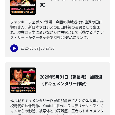
家）
ファンキーウェポンjr登場！今回の挑戦者は作曲家の田口
獅昇さん。新日本プロレスの田口隆祐の長男として生ま
れ、現在は大学に通いながら作曲家として活動する若きア
ス・リートがグータッチで麻布台NWAにリング...
2026.06.09
|
00:27:36
2026年5月31日【延長戦】 加藤温
（ドキュメンタリー作家）
延長戦ドキュメンタリー作家の加藤温さんとの延長戦。高
校時代の映像制作、Youtube世代、フレデリック・ワイズ
マンからの影響、被写体との距離感、王者もドキュメンタ