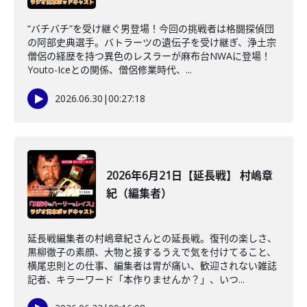
“バチバチ”を受け継ぐ男登場！今回の挑戦者は格闘探偵団
の阿部史典選手。バトラーツの遺伝子を受け継ぎ、浄土宗
僧侶の経歴を持つ異色のレスラーが麻布台NWAに登場！
Youto-Iceとの関係、僧侶修業時代、...
2026.06.30
|
00:27:18
2026年6月21日【延長戦】 村嶋章
紀（編集者）
延長戦編集者の村嶋章紀さんとの延長戦。復刊の楽しさ、
黒柳徹子の素顔、大物と接するうえで気を付けてること、
横尾忠則との仕事、編集者は胃が痛い、歓迎されない雑誌
記者、キラーワード「本作りませんか？」、いつ...