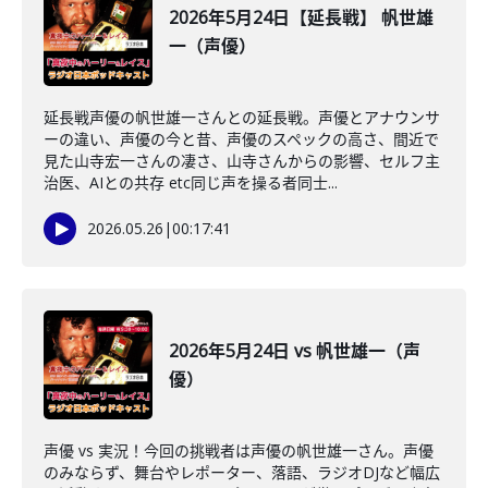
2026年5月24日【延長戦】 帆世雄
一（声優）
延長戦声優の帆世雄一さんとの延長戦。声優とアナウンサ
ーの違い、声優の今と昔、声優のスペックの高さ、間近で
見た山寺宏一さんの凄さ、山寺さんからの影響、セルフ主
治医、AIとの共存 etc同じ声を操る者同士...
2026.05.26
|
00:17:41
2026年5月24日 vs 帆世雄一（声
優）
声優 vs 実況！今回の挑戦者は声優の帆世雄一さん。声優
のみならず、舞台やレポーター、落語、ラジオDJなど幅広