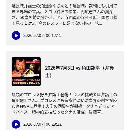
延長戦弁護士の角田龍平さんとの延長戦。裁判にも引用で
きる馬場の言葉、スゴい谷津の偉業、円広志さんの奥深
さ、50歳を前に分かること、寺西勇の深イイ話、国際目線
で見る１対3、今のレスラーに足りないもの、法...
2026.07.07
|
00:17:15
2026年7月5日 vs 角田龍平（弁護
士）
無類のプロレス好き弁護士登場！今回の挑戦者は弁護士の
角田龍平さん。プロレスにも造詣が深い法曹界の刺客が麻
布台NWAに登場！大学の同級生が棚橋、タナへ送ったア
ドバイス、精神的支柱だったタナの活躍、後藤革...
2026.07.07
|
00:28:22