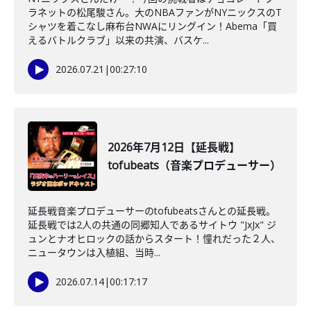
ラネットの松尾駿さん。大のNBAファンがNYニックスのT
シャツを着こなし麻布台NWAにリングイン！Abema「買
えるバトルクラブ」以来の共演、バスケ...
2026.07.21
|
00:27:10
2026年7月12日【延長戦】
tofubeats（音楽プロデューサー）
延長戦音楽プロデューサーのtofubeatsさんとの延長戦。
延長戦では2人の共通の同郷知人であるサイトウ "JxJx" ジ
ュンとナオヒロックの話からスタート！憧れだった２人、
ニュータウンは入植組、当時...
2026.07.14
|
00:17:17