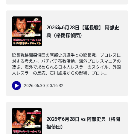
2026年6月28日【延長戦】 阿部史
典（格闘探偵団）
延長戦格闘探偵団の阿部史典選手との延長戦。プロレスに
対する考え方、バチバチ布教活動、海外プロレスマニアの
凄さ、海外で求められる日本人レスラーのスタイル、外国
人レスラーの反応、石川雄規からの影響、プロレ...
2026.06.30
|
00:16:32
2026年6月28日 vs 阿部史典（格闘
探偵団）