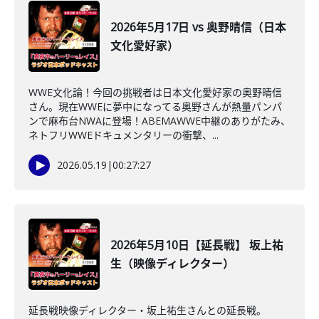
2026年5月17日 vs 奥野晴信（日本
文化愛好家）
WWE文化論！今回の挑戦者は日本文化愛好家の奥野晴信
さん。現在WWEに夢中になってる奥野さんが熱量パンパ
ンで麻布台NWAに登場！ABEMAWWE中継のありがたみ、
ネトフリWWEドキュメンタリーの衝撃、...
2026.05.19
|
00:27:27
2026年5月10日【延長戦】 坂上祐
生（映像ディレクター）
延長戦映像ディレクター・坂上祐生さんとの延長戦。