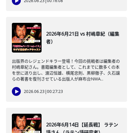
2026.06.23
|
00:16:08
2026年6月21日 vs 村嶋章紀（編集
者）
出版界のレジェンドキラー登場！今回の挑戦者は編集者の
村嶋章紀さん。書籍編集者として、これまでに数多くの本
を世に送り出し、渡辺恒雄、横尾忠則、黒柳徹子、久石譲
らの著書を復刊させている出版人が麻布台NWA...
2026.06.23
|
00:27:23
2026年6月14日【延長戦】 ラテン
語さん（ラテン語研究者）