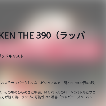
 KEN THE 390（ラッパ
ポッドキャスト
およそラッパーらしくないビジュアルで世間とHIPHOP界の架け
！
定、その場のひらめきと準備、ＭＣバトルの肝、MCバトルとプロ
が続く論、ラップの可能性 etc 著書「ジャパニーズMCバト
！