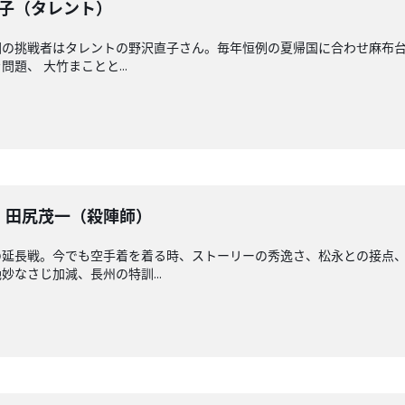
沢直子（タレント）
の挑戦者はタレントの野沢直子さん。毎年恒例の夏帰国に合わせ麻布台
題、 大竹まことと...
戦】田尻茂一（殺陣師）
の延長戦。今でも空手着を着る時、ストーリーの秀逸さ、松永との接点
なさじ加減、長州の特訓...