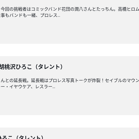
！今回の挑戦者はコミックバンド花団の潤八さんとたっちん。高橋ヒロ
もバンドも一緒、プロレス...
戦】胡桃沢ひろこ（タレント）
さんとの延長戦。延長戦はプロレス写真トークが炸裂！セイブルのマウ
・イヤウケア、レスラー...
桃沢ひろこ（タレント）