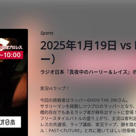
Sports
2025年1月19日 vs
ー）
ラジオ日本『真夜中のハーリー＆レイス』
実況vsラップ！
今回の挑戦者はラッパーのKEN THE 390さん。
サラリーマンを経験しつつプロのラッパーとなり、
橋的存在でもあるラップ者が麻布台マットに登場
フリースタイルバトルの盛り上がり、主流は客判
レスの共通項、ラップ講座、実況ラップ、韻を踏む方
ル：PAST＜FUTURE」と共に聴いてほしい防衛戦