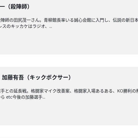
尻茂一（殺陣師）
殺陣師の田尻茂一さん。青柳館長率いる誠心会館に入門し、伝説の新日
スのキッカケはラジオ、...
戦】加藤有吾（キックボクサー）
選手との延長戦。格闘家マイク改善案、格闘家入場あるある、KO勝利の
etc今後の加藤選手...