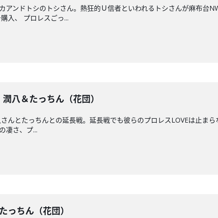
カアンドトシのトシさん。熱狂的Ｕ信者といわれるトシさんが麻布台N
入、 プロレスごっ...
戦】潤八＆たっちん（花団）
さんとたっちんとの延長戦。延長戦でも彼らのプロレスLOVEは止まらな
の凄さ、プ...
潤八＆たっちん（花団）