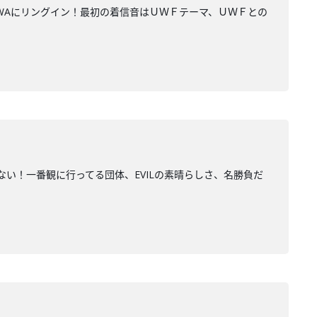
WAにリングイン！最初の着信音はＵＷＦテーマ、ＵＷＦとの
い！一番観に行ってる団体、EVILの素晴らしさ、名勝負だ