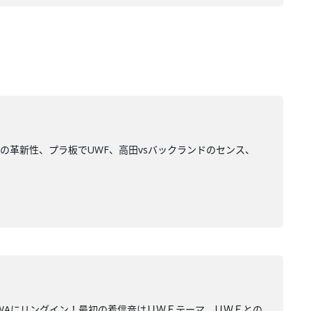
の革新性、プラ板でUWF、高田vsバックランドのセンス、
WAにリングイン！最初の着信音はＵＷＦテーマ、ＵＷＦとの