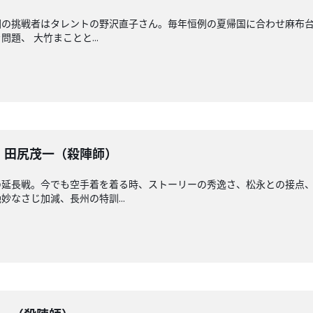
の挑戦者はタレントの野沢直子さん。毎年恒例の夏帰国に合わせ麻布台
題、 大竹まことと...
戦】田尻茂一（殺陣師）
の延長戦。今でも空手着を着る時、ストーリーの秀逸さ、松永との接点
なさじ加減、長州の特訓...