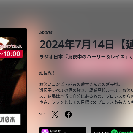
Sports
2024年7月14日
ラジオ日本『真夜中のハーリー＆レイス』
延長戦！
お笑いコンビ・納言の薄幸さんとの延長戦。
遺伝子レベルの酒の強さ、農業高校ルール、お笑
ス、結局は本当に自分にあるもの、プロレスから
良さ、ファンとしての目標 etc プロレスも芸人
sns