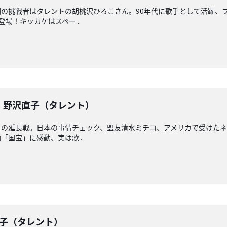
の挑戦者はタレントの胡桃沢ひろこさん。90年代に歌手として活躍、
場！キッカケはスペー...
戦】野沢直子（タレント）
との延長戦。日本の事情チェック、盟友清水ミチコ、アメリカで受けた
国宝」に感動、実は歌...
沢直子（タレント）