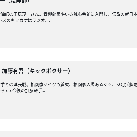
尻茂一（殺陣師）
殺陣師の田尻茂一さん。青柳館長率いる誠心会館に入門し、伝説の新日
スのキッカケはラジオ、...
戦】加藤有吾（キックボクサー）
選手との延長戦。格闘家マイク改善案、格闘家入場あるある、KO勝利の
etc今後の加藤選手...