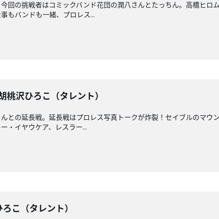
！今回の挑戦者はコミックバンド花団の潤八さんとたっちん。高橋ヒロ
もバンドも一緒、プロレス...
戦】胡桃沢ひろこ（タレント）
さんとの延長戦。延長戦はプロレス写真トークが炸裂！セイブルのマウ
・イヤウケア、レスラー...
桃沢ひろこ（タレント）