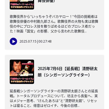
舞伎俳優）
歌舞伎界から"いっちゃうぞバカヤロー！”今回の挑戦者は
歌舞伎俳優の中村勘九郎さん。歌舞伎界の大物も実は歌舞
伎の中にプロレス技を散りばめるほどのプロレス者だっ
た！映画「国宝」の影響、父から言われた歌舞伎...
2025.07.15
|
00:27:48
2025年7月6日【延長戦】清野研太
朗（シンガーソングライター）
延長戦シンガーソングライターの清野研太朗さんとの延長
戦。トータルプロデュースについて、坊主から長髪へ、実
はメジャー思考、"けんたあろは"と"清野研太朗"、リセッ
トは寝ること、得意はゼロイチ、今後の目標...