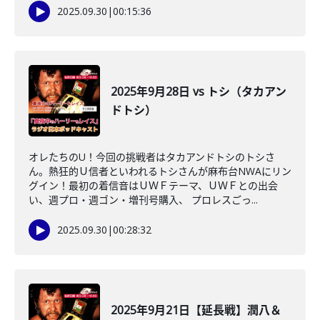
2025.09.30
|
00:15:36
2025年9月28日 vs トシ（タカアン
ドトシ）
オレたちのU！今回の挑戦者はタカアンドトシのトシさ
ん。熱狂的Ｕ信者といわれるトシさんが麻布台NWAにリン
グイン！最初の着信音はＵＷＦテーマ、ＵＷＦとの出会
い、週プロ・週ゴン・増刊号購入、 プロレスごっ...
2025.09.30
|
00:28:32
2025年9月21日【延長戦】潤八＆