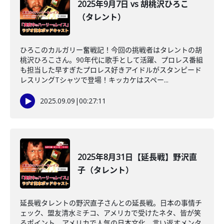
2025年9月7日 vs 胡桃沢ひろこ
（タレント）
ひろこのカルガリー奮戦記！今回の挑戦者はタレントの胡
桃沢ひろこさん。90年代に歌手として活躍、プロレス番組
も担当した早すぎたプロレス好きアイドルがスタンピード
レスリングTシャツで登場！キッカケはスペー...
2025.09.09
|
00:27:11
2025年8月31日【延長戦】野沢直
子（タレント）
延長戦タレントの野沢直子さんとの延長戦。日本の事情チ
ェック、盟友清水ミチコ、アメリカで受けたネタ、皆が笑
るポイント、アメリカで人気の日本文化、言い返すメンタ