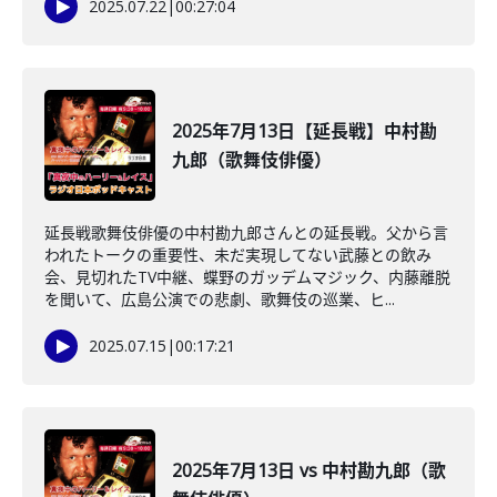
2025.07.22
|
00:27:04
2025年7月13日【延長戦】中村勘
九郎（歌舞伎俳優）
延長戦歌舞伎俳優の中村勘九郎さんとの延長戦。父から言
われたトークの重要性、未だ実現してない武藤との飲み
会、見切れたTV中継、蝶野のガッデムマジック、内藤離脱
を聞いて、広島公演での悲劇、歌舞伎の巡業、ヒ...
2025.07.15
|
00:17:21
2025年7月13日 vs 中村勘九郎（歌