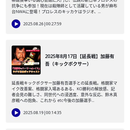
抗争にも参加！現在は殺陣師として活躍している男が麻布
台NWAに登場！プロレスのキッカケはラジオ、...
2025.08.26
|
00:27:59
2025年8月17日【延長戦】加藤有
吾（キックボクサー）
延長戦キックボクサー加藤有吾選手との延長戦。格闘家マ
イク改善案、格闘家入場あるある、KO勝利の解放感、記
者会見の難しさ、同世代への浸透度、意外な反応、鈴木真
彦戦への抱負、これから etc今後の加藤選手...
2025.08.19
|
00:14:35