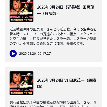
2025年8月24日【延長戦】田尻茂
一（殺陣師）
延長戦殺陣師の田尻茂一さんとの延長戦。今でも空手着を
着る時、ストーリーの秀逸さ、松永との接点、アクション
と空手の違い、館長が見せたレスラー魂、レスラーの態度
の変化、小林邦明の絶妙なさじ加減、長州の特訓...
2025.08.26
|
00:17:27
2025年8月24日 vs 田尻茂一（殺陣
師）
誠心会館伝説！今回の挑戦者は殺陣師の田尻茂一さん。青
柳館長率いる誠心会館に入門し、伝説の新日本プロレスの