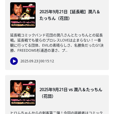
2025年9月21日【延長戦】潤八＆
たっちん（花団）
延長戦コミックバンド花団の潤八さんとたっちんとの延長
戦。延長戦でも彼らのプロレスLOVEは止まらない！一番
観に行ってる団体、EVILの素晴らしさ、名勝負だったG1決
勝、FREEDOMS杉浦透の凄さ、プ...
2025.09.23
|
00:15:12
2025年9月21日 vs 潤八＆たっちん
（花団）
ヒロムちゃんからの刺客第二弾！今回の挑戦者はコミック