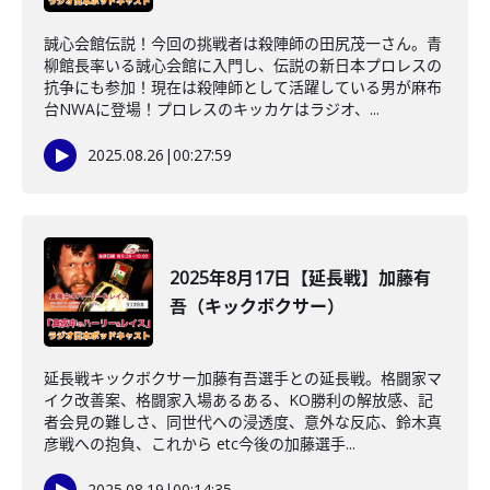
誠心会館伝説！今回の挑戦者は殺陣師の田尻茂一さん。青
柳館長率いる誠心会館に入門し、伝説の新日本プロレスの
抗争にも参加！現在は殺陣師として活躍している男が麻布
台NWAに登場！プロレスのキッカケはラジオ、...
2025.08.26
|
00:27:59
2025年8月17日【延長戦】加藤有
吾（キックボクサー）
延長戦キックボクサー加藤有吾選手との延長戦。格闘家マ
イク改善案、格闘家入場あるある、KO勝利の解放感、記
者会見の難しさ、同世代への浸透度、意外な反応、鈴木真
彦戦への抱負、これから etc今後の加藤選手...
2025.08.19
|
00:14:35