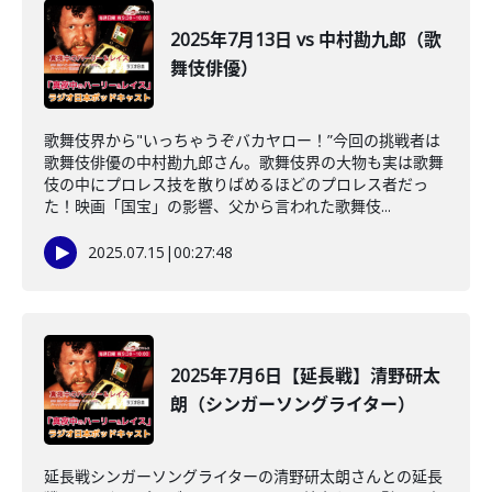
2025年7月13日 vs 中村勘九郎（歌
舞伎俳優）
歌舞伎界から"いっちゃうぞバカヤロー！”今回の挑戦者は
歌舞伎俳優の中村勘九郎さん。歌舞伎界の大物も実は歌舞
伎の中にプロレス技を散りばめるほどのプロレス者だっ
た！映画「国宝」の影響、父から言われた歌舞伎...
2025.07.15
|
00:27:48
2025年7月6日【延長戦】清野研太
朗（シンガーソングライター）
延長戦シンガーソングライターの清野研太朗さんとの延長