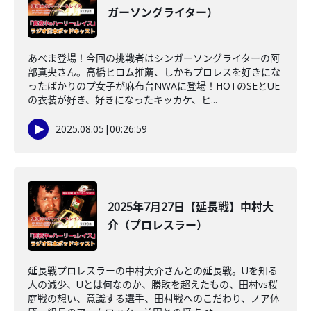
ガーソングライター）
あべま登場！今回の挑戦者はシンガーソングライターの阿
部真央さん。高橋ヒロム推薦、しかもプロレスを好きにな
ったばかりのプ女子が麻布台NWAに登場！HOTのSEとUE
の衣装が好き、好きになったキッカケ、ヒ...
2025.08.05
|
00:26:59
2025年7月27日【延長戦】中村大
介（プロレスラー）
延長戦プロレスラーの中村大介さんとの延長戦。Uを知る
人の減少、Uとは何なのか、勝敗を超えたもの、田村vs桜
庭戦の想い、意識する選手、田村戦へのこだわり、ノア体