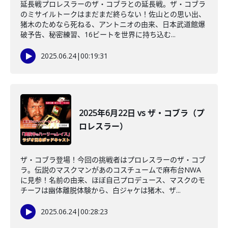
延長戦プロレスラーのザ・コブラとの延長戦。ザ・コブラ
のミサイルトークはまだまだ終らない！佐山との思い出、
猪木のためなら死ねる、アントニオの由来、日本武道館爆
破予告、秘密練習、16ビートを世界に持ち込む...
2025.06.24
|
00:19:31
2025年6月22日 vs ザ・コブラ（プ
ロレスラー）
ザ・コブラ登場！今回の挑戦者はプロレスラーのザ・コブ
ラ。伝説のマスクマンがあのコスチュームで麻布台NWA
に見参！名前の由来、ほぼ自己プロデュース、マスクのモ
チーフは幽体離脱体験から、白ジャケは猪木、ザ...
2025.06.24
|
00:28:23