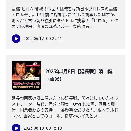
高橋“ヒロム”登場！今回の挑戦者は新日本プロレスの高橋
ヒロム選手。12年前に髙橋"広夢"として挑戦したはずが、
別人だと言い切り強引にタイトルに挑戦！「ヒロム」カタ
カナの理由、内藤の既読スルー、契約は言...
2025.06.17
|
00:27:41
2025年6月8日【延長戦】濱口健
（画家）
延長戦画家の濱口健さんとの延長戦。悶々としていたイラ
ストレーター時代、理想と現実、UWFと絵画、個展も興
行、同業者からの支持、一番影響を受けた人、根本チルド
レン、画家としてのゴール、桜庭vsホイスとい...
2025.06.10
|
00:15:19