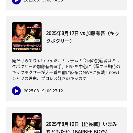
2025年8月17日 vs 加藤有吾（キッ
クボクサー）
俺だけみてりゃいいんだ、ガッデム！今回の挑戦者はキッ
クボクサーの加藤有吾選手。RISEを中心に活躍する期待の
キックボクサーが大一番を前に麻布台NWAに参戦！nowT
シャツの理由、プロレス好きのキッカケ...
2025.08.19
|
00:27:12
2025年8月10日【延長戦】いまみ
ちともたか（BARBEE BOYS）