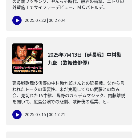
の奇襲ブッキング、やんちゃ時代、般若の衝撃、ニトリの
外壁施工でサイファーデビュー、ＭＣバトルデ...
2025.07.22
|
00:27:04
2025年7月13日【延長戦】中村勘
九郎（歌舞伎俳優）
延長戦歌舞伎俳優の中村勘九郎さんとの延長戦。父から言
われたトークの重要性、未だ実現してない武藤との飲み
会、見切れたTV中継、蝶野のガッデムマジック、内藤離脱
を聞いて、広島公演での悲劇、歌舞伎の巡業、ヒ...
2025.07.15
|
00:17:21