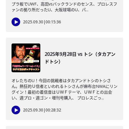
プラ板でUWF、高田vsバックランドのセンス、プロレスフ
ァンの拠り所だったU、大阪球場のU、パ...
2025.09.30
|
00:15:36
2025年9月28日 vs トシ（タカアン
ドトシ）
オレたちのU！今回の挑戦者はタカアンドトシのトシさ
ん。熱狂的Ｕ信者といわれるトシさんが麻布台NWAにリン
グイン！最初の着信音はＵＷＦテーマ、ＵＷＦとの出会
い、週プロ・週ゴン・増刊号購入、 プロレスごっ...
2025.09.30
|
00:28:32