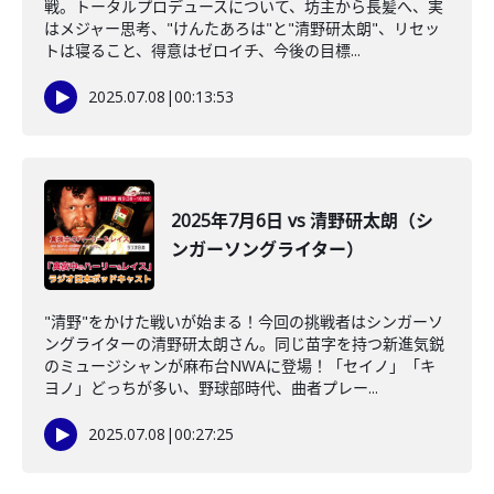
戦。トータルプロデュースについて、坊主から長髪へ、実
はメジャー思考、"けんたあろは"と"清野研太朗"、リセッ
トは寝ること、得意はゼロイチ、今後の目標...
2025.07.08
|
00:13:53
2025年7月6日 vs 清野研太朗（シ
ンガーソングライター）
"清野"をかけた戦いが始まる！今回の挑戦者はシンガーソ
ングライターの清野研太朗さん。同じ苗字を持つ新進気鋭
のミュージシャンが麻布台NWAに登場！「セイノ」「キ
ヨノ」どっちが多い、野球部時代、曲者プレー...
2025.07.08
|
00:27:25